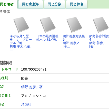
同じ著者
同じ出版年
同じ分類
同じ件名
野 善彦
海から見た歴
日本の最終講義
網野善彦対談集
網野善彦対談
史 ： ブロー
鈴木 大拙／著,
5
4
デル『地…
…
網野 善彦／
網野 善彦／
川勝 平太／編,
[著…
[著…
…
誌詳細
イトルコード
1007000206471
誌種別
図書
者名
網野 善彦／著
者名ヨミ
アミノ ヨシヒコ
版者
洋泉社