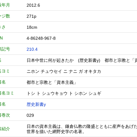
版年月
2012.6
ージ数
271p
きさ
18cm
BN
4-86248-967-8
類記号
210.4
名
日本中世に何が起きたか (歴史新書y) 都市と宗教と
名ヨミ
ニホン チュウセイ ニ ナニ ガ オキタカ
書名
都市と宗教と「資本主義」
書名ヨミ
トシ ト シュウキョウ ト シホン シュギ
書名
歴史新書y
書巻次
029
日本の資本主義は、鎌倉仏教の隆盛とともに産声をあげた!
容紹介
世界を描いた網野史学の名著。