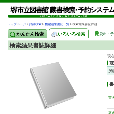
トップページ
>
詳細検索
>
検索結果書誌一覧
> 検索結果書誌詳細
かんたん検索
いろいろ検索
貸出・予
検索結果書誌詳細
現
蔵
所
書
書
著