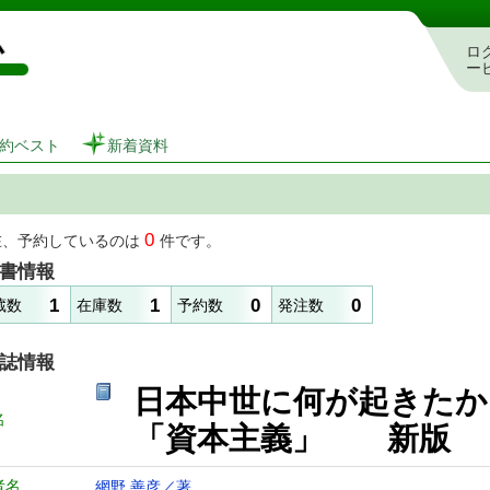
図書館 蔵書検索・予約システム
ロ
ー
約ベスト
新着資料
0
在、予約しているのは
件です。
書情報
1
1
0
0
蔵数
在庫数
予約数
発注数
誌情報
日本中世に何が起きたか
名
「資本主義」 新版
者名
網野 善彦／著