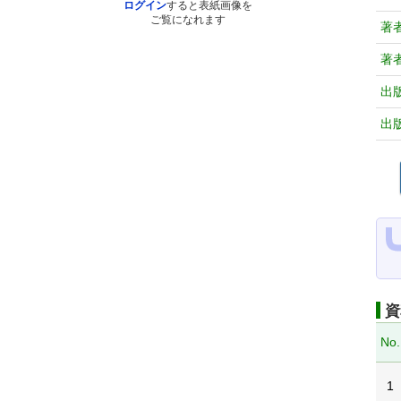
ログイン
すると表紙画像を
ご覧になれます
著
著
出
出
資
No.
1