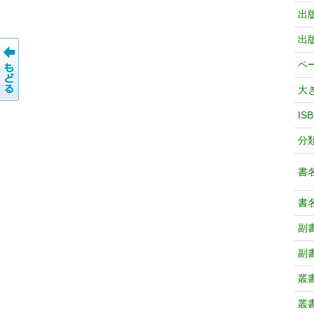
出
出
ペ
大
IS
分
書
書
副
副
叢
叢