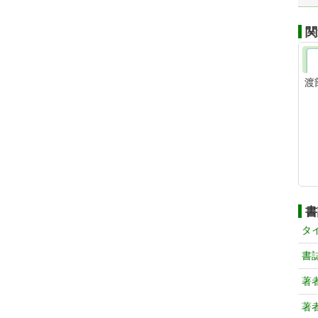
関
渡
書
タ
書
著
著