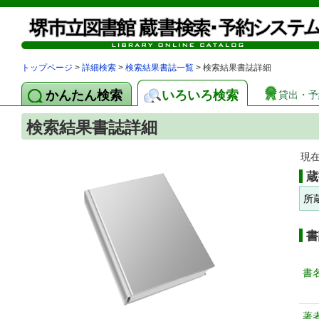
トップページ
>
詳細検索
>
検索結果書誌一覧
> 検索結果書誌詳細
かんたん検索
いろいろ検索
貸出・予
検索結果書誌詳細
現
蔵
所
書
書
著