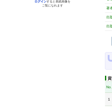
ログイン
すると表紙画像を
ご覧になれます
著
出
出
資
No.
1