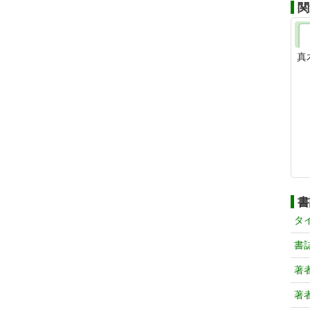
関
真
書
タ
書
著
著