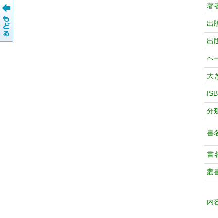
著
出
出
ペ
大
IS
分
書
書
叢
内