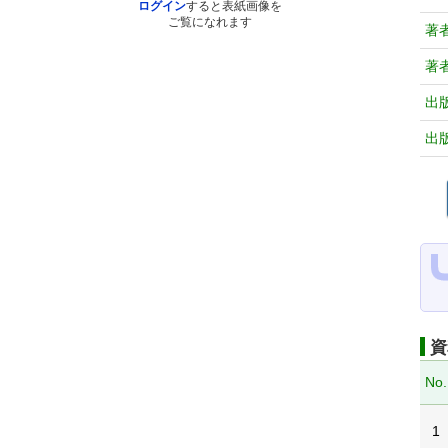
ログイン
すると表紙画像を
ご覧になれます
著
著
出
出
資
No.
1