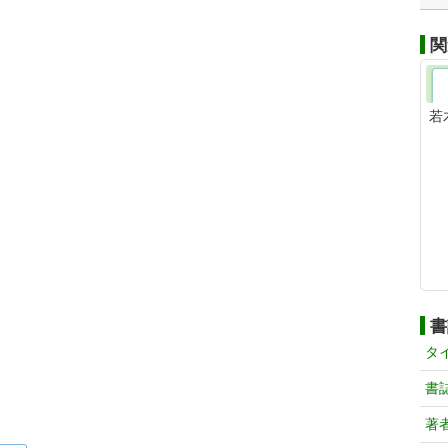
関
若
書
タ
書
著