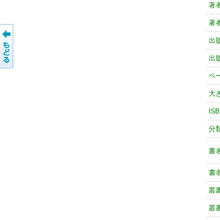
著
著
出
出
ペ
大
IS
分
書
書
叢
叢