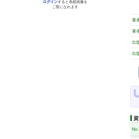
ログイン
すると表紙画像を
ご覧になれます
著
著
出
出
資
No.