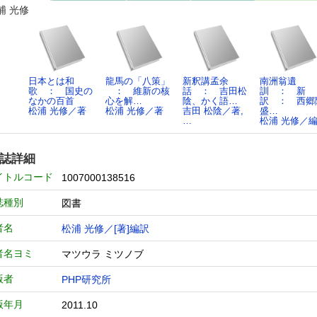
浦 光修
日本とは和
龍馬の「八策」
新釈講孟余
南洲翁遺
歌 ： 国史の
： 維新の核
話 ： 吉田松
訓 ： 新
なかの百首
心を解…
陰、かく語…
訳 ： 西郷
松浦 光修／著
松浦 光修／著
吉田 松陰／著,
盛…
…
松浦 光修／
誌詳細
イトルコード
1007000138516
誌種別
図書
者名
松浦 光修／[著]編訳
者名ヨミ
マツウラ ミツノブ
版者
PHP研究所
版年月
2011.10