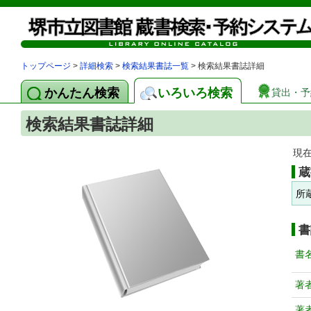
トップページ
>
詳細検索
>
検索結果書誌一覧
> 検索結果書誌詳細
かんたん検索
いろいろ検索
貸出・予
検索結果書誌詳細
現
蔵
所
書
書
著
著