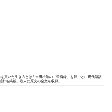
を貫いた生き方とは? 吉田松陰の「留魂録」を節ごとに現代語訳
余話”も掲載。巻末に原文の全文を収録。