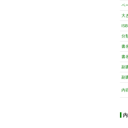
ペ
大
IS
分
書
書
副
副
内
内