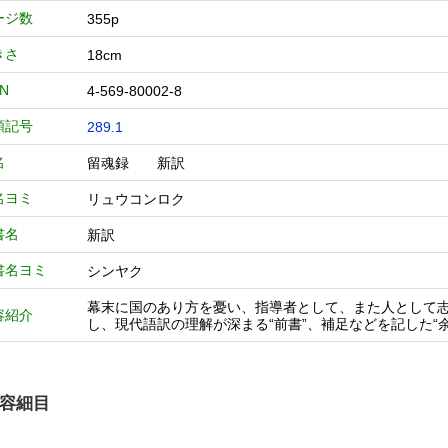
ージ数
355p
きさ
18cm
BN
4-569-80002-8
類記号
289.1
名
留魂録 新訳
名ヨミ
リュウコンロク
書名
新訳
書名ヨミ
シンヤク
幕末に国のあり方を憂い、指導者として、また人として志
容紹介
し、現代語訳の理解が深まる“前書”、補足などを記した“
容細目