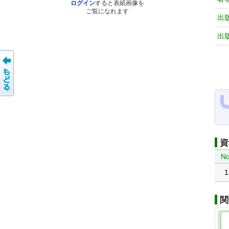
ログイン
すると表紙画像を
ご覧になれます
出
出
資
No
1
関