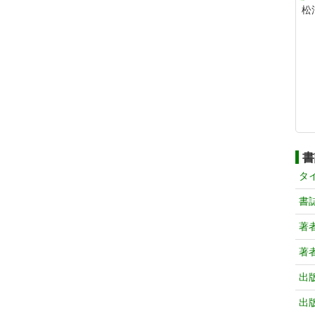
松
書
タ
書
著
著
出
出