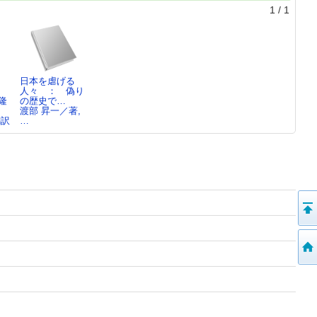
1
/
1
日本を虐げる
人々 ： 偽り
隆
の歴史で…
渡部 昇一／著,
編訳
…