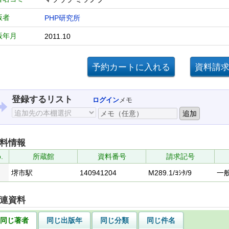
版者
PHP研究所
版年月
2011.10
登録するリスト
ログイン
メモ
料情報
.
所蔵館
資料番号
請求記号
堺市駅
140941204
M289.1/ﾖｼﾀ/9
一
連資料
同じ著者
同じ出版年
同じ分類
同じ件名