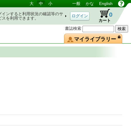
大
中
小
一般
かな
English
0
グインすると利用状況の確認等のサ
ビスを利用できます。
カート
書誌検索
マイライブラリー