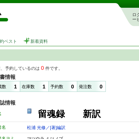
図書館 蔵書検索・予約システム
ロ
ー
約ベスト
新着資料
0
在、予約しているのは
件です。
書情報
1
1
0
0
蔵数
在庫数
予約数
発注数
誌情報
留魂録 新訳
名
者名
松浦 光修／[著]編訳
者名ヨミ
マツウラ ミツノブ