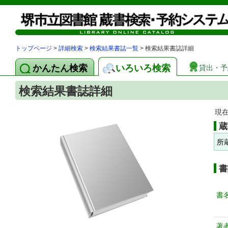
トップページ
>
詳細検索
>
検索結果書誌一覧
> 検索結果書誌詳細
かんたん検索
いろいろ検索
貸出・予
検索結果書誌詳細
現
蔵
所
書
書
著