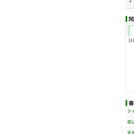
2
関
日
書
タ
書
著