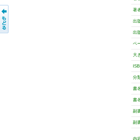
著
出
出
ペ
大
IS
分
書
書
副
副
内