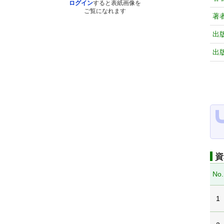
ログイン
すると表紙画像を
ご覧になれます
著
出
出
資
No.
1