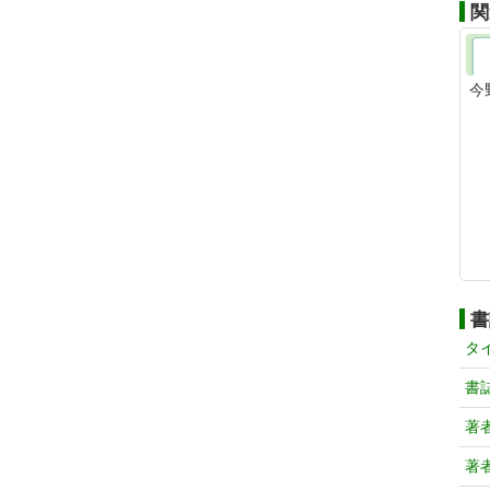
関
今
書
タ
書
著
著