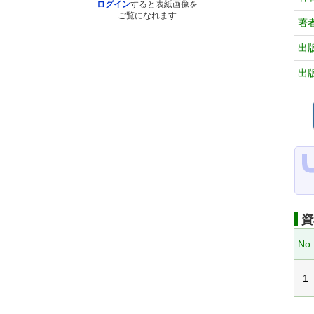
ログイン
すると表紙画像を
ご覧になれます
著
出
出
資
No.
1