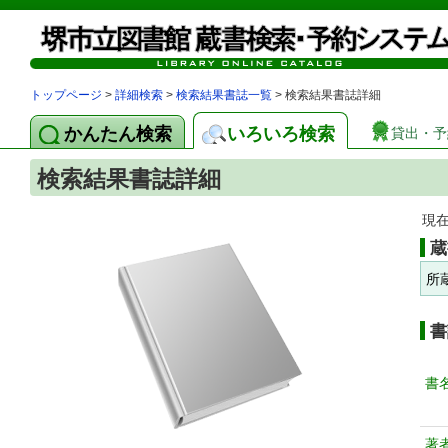
トップページ
>
詳細検索
>
検索結果書誌一覧
> 検索結果書誌詳細
かんたん検索
いろいろ検索
貸出・予
検索結果書誌詳細
現
蔵
所
書
書
著