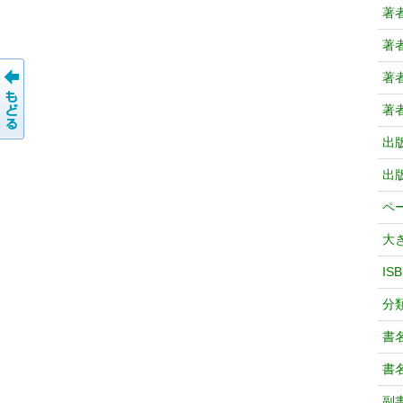
著
著
著
著
出
出
ペ
大
IS
分
書
書
副