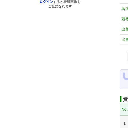
ログイン
すると表紙画像を
ご覧になれます
著
著
出
出
資
No.
1