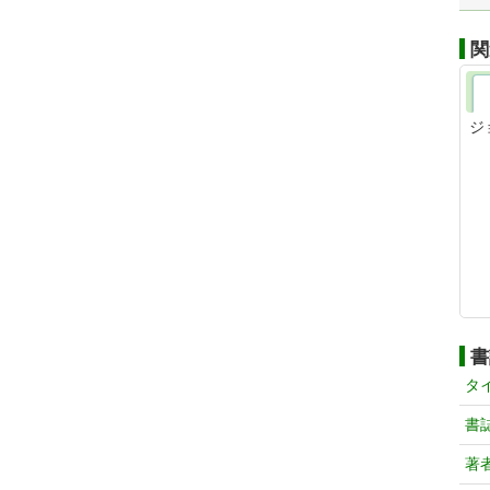
関
ジ
書
タ
書
著