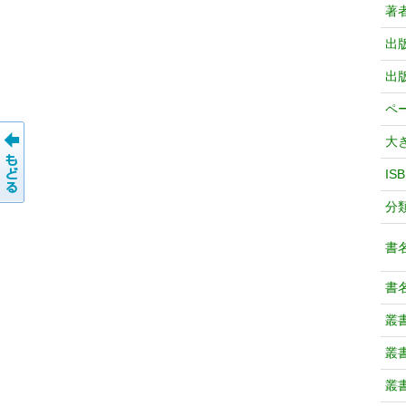
著
出
出
ペ
大
IS
分
書
書
叢
叢
叢