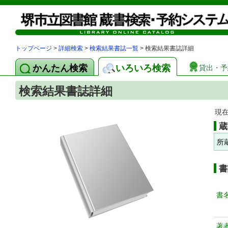
トップページ
>
詳細検索
>
検索結果書誌一覧
> 検索結果書誌詳細
かんたん検索
いろいろ検索
貸出・予
検索結果書誌詳細
現
蔵
所
書
書
著