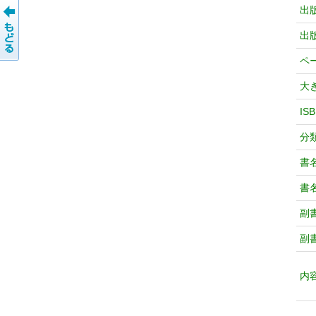
出
出
ペ
大
IS
分
書
書
副
副
内