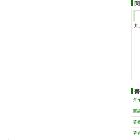
関
井
書
タ
書
著
著