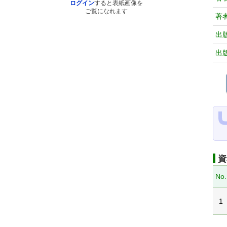
ログイン
すると表紙画像を
ご覧になれます
著
出
出
資
No.
1