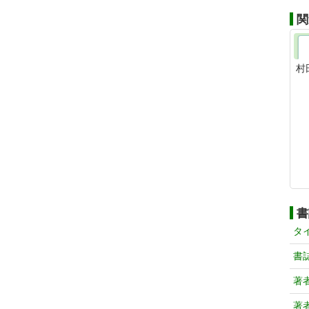
関
村
書
タ
書
著
著