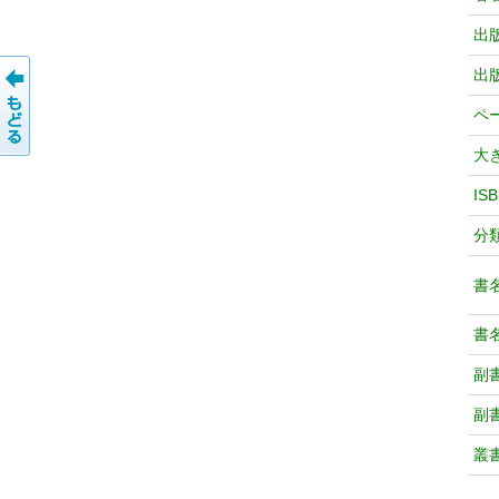
出
出
ペ
大
IS
分
書
書
副
副
叢