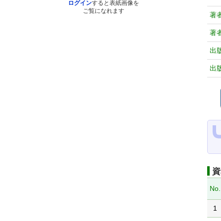
ログイン
すると表紙画像を
ご覧になれます
著
著
出
出
資
No.
1