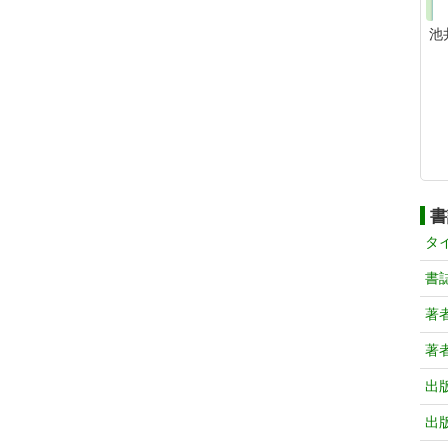
池
書
タ
書
著
著
出
出