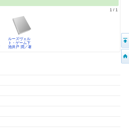
1
/
1
ルーズヴェル
ト・ゲーム下
著
池井戸 潤／著