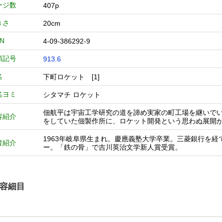
ージ数
407p
きさ
20cm
BN
4-09-386292-9
類記号
913.6
名
下町ロケット [1]
名ヨミ
シタマチ ロケット
佃航平は宇宙工学研究の道を諦め実家の町工場を継いで
容紹介
をしていた佃製作所に、ロケット開発という思わぬ展開
1963年岐阜県生まれ。慶應義塾大学卒業。三菱銀行を経
者紹介
ー。「鉄の骨」で吉川英治文学新人賞受賞。
容細目