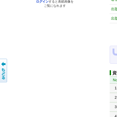
ログイン
すると表紙画像を
ご覧になれます
出
出
資
No
1
2
3
4