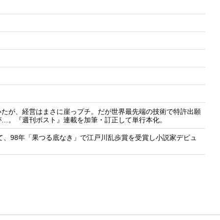
いたが、経営はまさに崖っプチ。だが世界最先端の技術で特許出願
が…。『週刊ポスト』連載を加筆・訂正して単行本化。
て、98年「果つる底なき」で江戸川乱歩賞を受賞し小説家デビュ