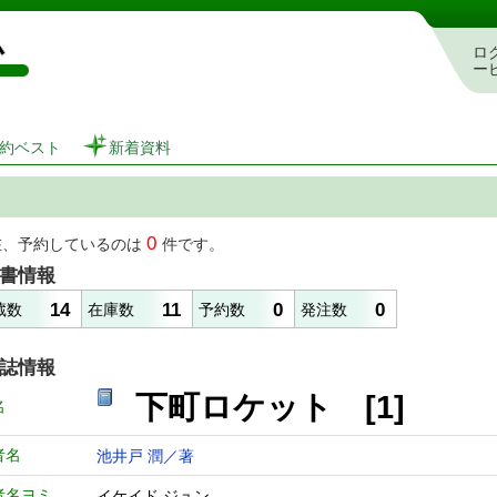
図書館 蔵書検索・予約システム
ロ
ー
約ベスト
新着資料
0
在、予約しているのは
件です。
書情報
14
11
0
0
蔵数
在庫数
予約数
発注数
誌情報
下町ロケット [1
名
者名
池井戸 潤／著
者名ヨミ
イケイド ジュン