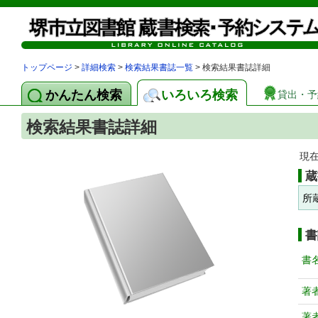
トップページ
>
詳細検索
>
検索結果書誌一覧
> 検索結果書誌詳細
かんたん検索
いろいろ検索
貸出・予
検索結果書誌詳細
現
蔵
所
書
書
著
著