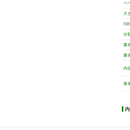
ペ
大
IS
分
書
書
内
著
内