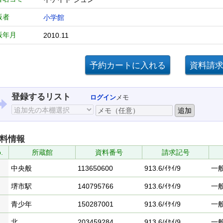
版者
小学館
版年月
2010.11
登録するリスト
ログイン
メモ
料情報
.
所蔵館
資料番号
請求記号
中央般
113650600
913.6/ｲｹｲ/9
一
堺市駅
140795766
913.6/ｲｹｲ/9
一
青少年
150287001
913.6/ｲｹｲ/9
一
北
203459284
913.6/ｲｹｲ/9
一