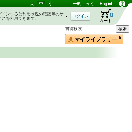
大
中
小
一般
かな
English
0
グインすると利用状況の確認等のサ
ビスを利用できます。
カート
書誌検索
マイライブラリー
]