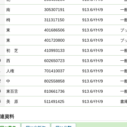
南
305307191
913.6/ｲｹｲ/9
一
栂
311317150
913.6/ｲｹｲ/9
一
東
401686506
913.6/ｲｹｲ/9
ブ
東
401720800
913.6/ｲｹｲ/9
ブ
初 芝
410993133
913.6/ｲｹｲ/9
一
0
西
602650723
913.6/ｲｹｲ/9
一
1
人権
701410037
913.6/ｲｹｲ/9
一
2
中
802558858
913.6/ｲｹｲ/9
一
3
東百舌
810661736
913.6/ｲｹｲ/9
一
4
美 原
511491425
913.6/ｲｹｲ/9
書
連資料