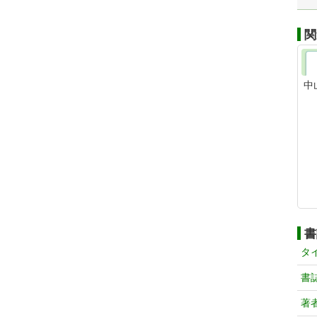
関
中
書
タ
書
著