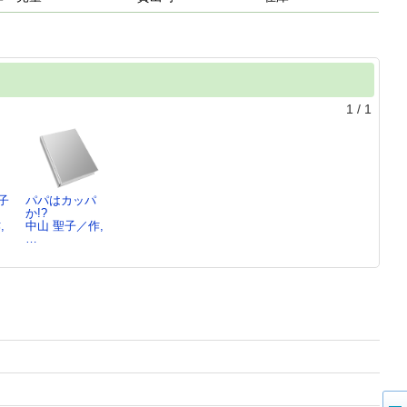
1
/
1
子
パパはカッパ
か!?
,
中山 聖子／作,
…