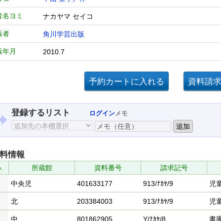
者名ヨミ
ナカヤマ セイコ
版者
角川学芸出版
版年月
2010.7
登録するリスト
ログイン
メモ
料情報
.
所蔵館
資料番号
請求記号
中央児
401633177
913/ﾅｶﾔ/9
児
北
203384003
913/ﾅｶﾔ/9
児
中
801862905
Y/ﾅｶﾔ/8
書