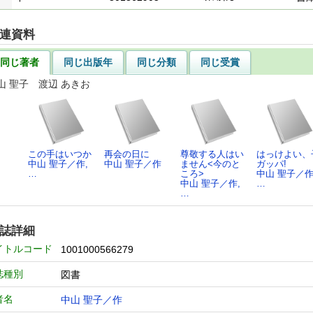
連資料
同じ著者
同じ出版年
同じ分類
同じ受賞
山 聖子 渡辺 あきお
この手はいつか
再会の日に
尊敬する人はい
はっけよい、
中山 聖子／作,
中山 聖子／作
ません<今のと
ガッパ!
…
ころ>
中山 聖子／作
中山 聖子／作,
…
…
誌詳細
イトルコード
1001000566279
誌種別
図書
者名
中山 聖子／作