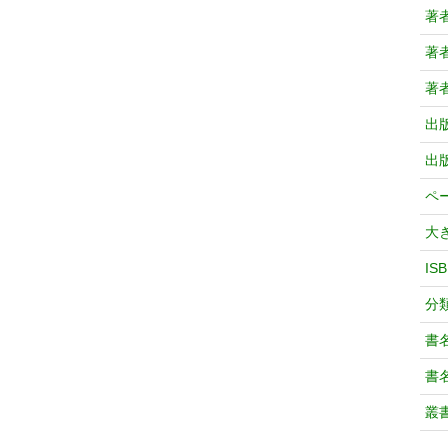
著
著
著
出
出
ペ
大
IS
分
書
書
叢