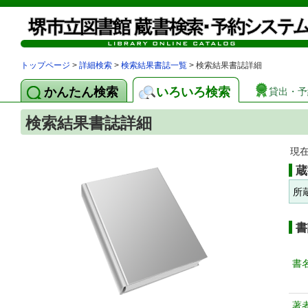
トップページ
>
詳細検索
>
検索結果書誌一覧
> 検索結果書誌詳細
かんたん検索
いろいろ検索
貸出・予
検索結果書誌詳細
現
蔵
所
書
書
著