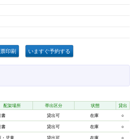
配架場所
帯出区分
状態
貸出
童書
貸出可
在庫
○
童書
貸出可
在庫
○
庫・児童
貸出可
在庫
○