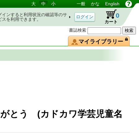
大
中
小
一般
かな
English
0
グインすると利用状況の確認等のサ
ビスを利用できます。
カート
書誌検索
マイライブラリー
がとう (カドカワ学芸児童名