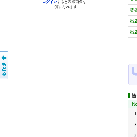
ログイン
すると表紙画像を
ご覧になれます
著
出
出
資
No
1
2
3