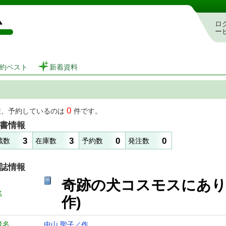
図書館 蔵書検索・予約システム
ロ
ー
約ベスト
新着資料
0
在、予約しているのは
件です。
書情報
3
3
0
0
蔵数
在庫数
予約数
発注数
誌情報
奇跡の犬コスモスにあり
名
作)
者名
中山 聖子／作