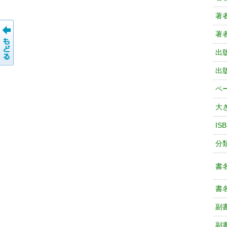
著
著
出
出
ペ
大
IS
分
書
書
副
副