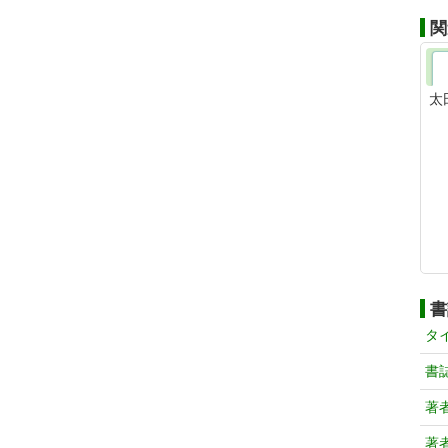
関
太
書
タ
書
著
著