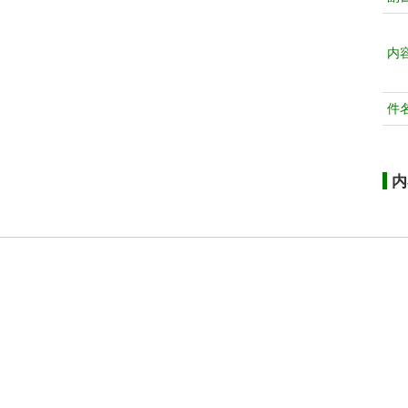
内
件
内