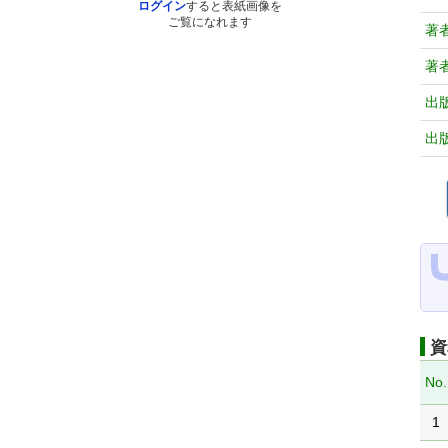
ログイン
すると表紙画像を
ご覧になれます
著
著
出
出
資
No.
1