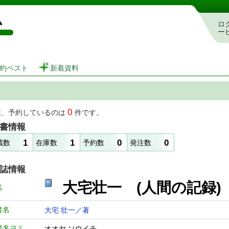
図書館 蔵書検索・予約システム
ロ
ー
約ベスト
新着資料
0
在、予約しているのは
件です。
書情報
1
1
0
0
蔵数
在庫数
予約数
発注数
誌情報
大宅壮一 (人間の記
名
者名
大宅 壮一／著
者名ヨミ
オオヤ ソウイチ