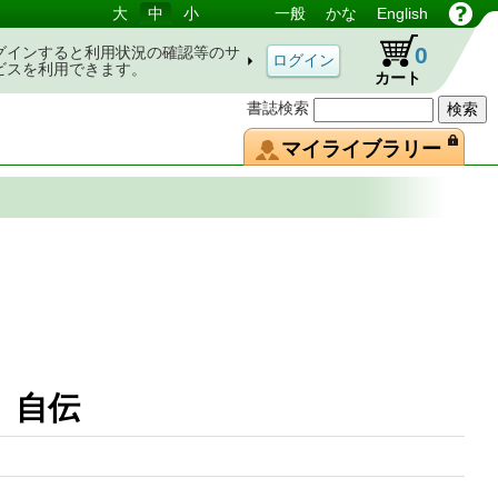
大
中
小
一般
かな
English
0
グインすると利用状況の確認等のサ
ビスを利用できます。
カート
書誌検索
マイライブラリー
録) 自伝