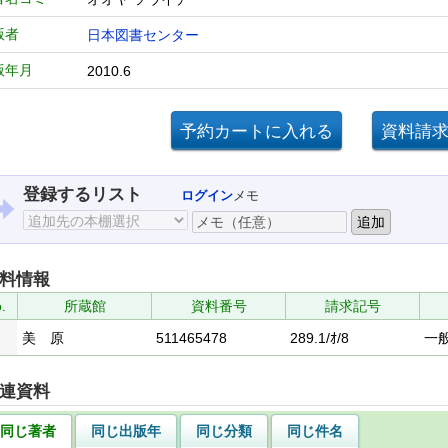
版者
日本図書センター
版年月
2010.6
登録するリスト
ログイン
メモ
料情報
.
所蔵館
資料番号
請求記号
美 原
511465478
289.1/ｵ/8
一
連資料
同じ著者
同じ出版年
同じ分類
同じ件名