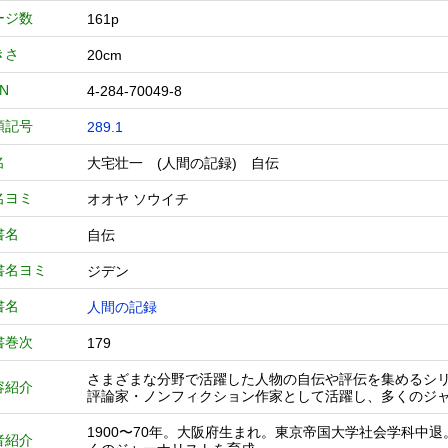
ージ数
161p
きさ
20cm
BN
4-284-70049-8
類記号
289.1
名
大宅壮一 (人間の記録) 自伝
名ヨミ
オオヤ ソウイチ
書名
自伝
書名ヨミ
ジデン
書名
人間の記録
書巻次
179
さまざまな分野で活躍した人物の自伝や評伝を集めるシリ
容紹介
評論家・ノンフィクション作家として活躍し、多くのジ
1900〜70年。大阪府生まれ。東京帝国大学社会学科中
者紹介