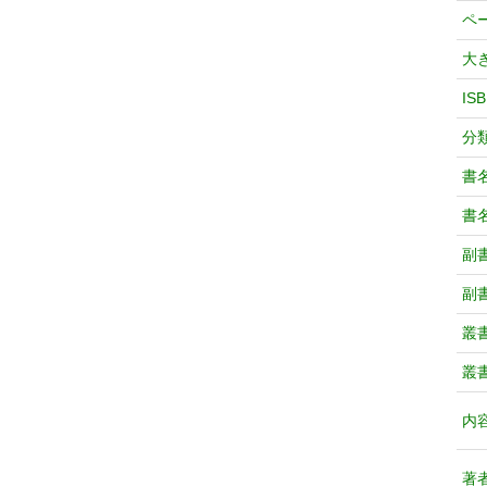
ペ
大
IS
分
書
書
副
副
叢
叢
内
著