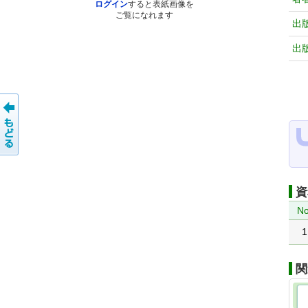
ログイン
すると表紙画像を
ご覧になれます
出
出
資
No
1
関