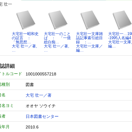
宅 壮一
大宅壮一昭和史
大宅壮一のこと
大宅壮一文庫雑
大宅壮一…19
の証言 ：
ば ： 「一億
誌記事索引総目
-1995人名編4
「無思想…
総白痴…
録 ：…
大宅壮一文庫
大宅 壮一／著,
大宅 壮一／著,
大宅壮一文庫／
編…
…
…
編…
誌詳細
イトルコード
1001000557218
誌種別
図書
者名
大宅 壮一／著
者名ヨミ
オオヤ ソウイチ
版者
日本図書センター
版年月
2010.6