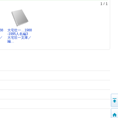
1
/
1
88
大宅壮一…1988
-1995人名編3
／
大宅壮一文庫／
編…