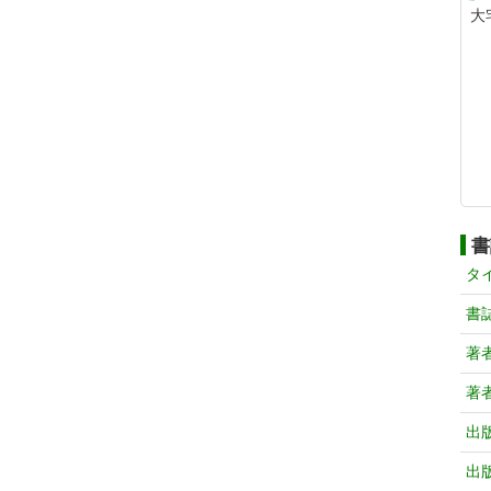
大
書
タ
書
著
著
出
出