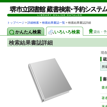
トップページ
>
詳細検索
>
検索結果書誌一覧
> 検索結果書誌詳細
かんたん検索
いろいろ検索
貸出・予
検索結果書誌詳細
現
蔵
所
書
書
著
著