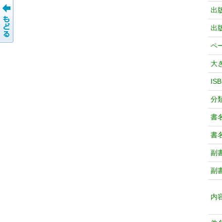
出
出
ペ
大
IS
分
書
書
副
副
内