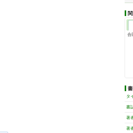
関
合
書
タ
書
著
著