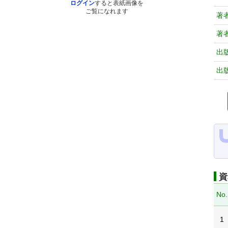
ログイン
すると表紙画像を
ご覧になれます
著
著
出
出
資
No.
1