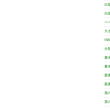
出
出
ペ
大
IS
分
書
書
叢
叢
賞
賞