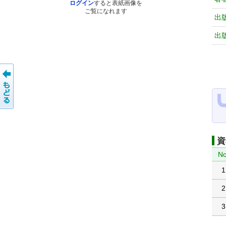
ログイン
すると表紙画像を
ご覧になれます
出
出
資
No
1
2
3