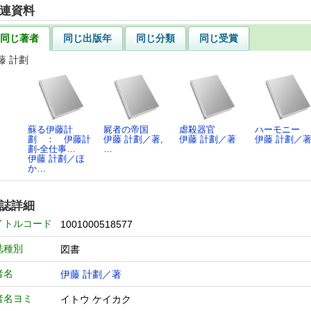
連資料
同じ著者
同じ出版年
同じ分類
同じ受賞
藤 計劃
蘇る伊藤計
屍者の帝国
虐殺器官
ハーモニー
劃 ： 伊藤計
伊藤 計劃／著,
伊藤 計劃／著
伊藤 計劃／
劃-全仕事…
…
伊藤 計劃／ほ
か…
誌詳細
イトルコード
1001000518577
誌種別
図書
者名
伊藤 計劃／著
者名ヨミ
イトウ ケイカク