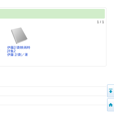
1
/
1
伊藤計劃映画時
著
評集2
伊藤 計劃／著