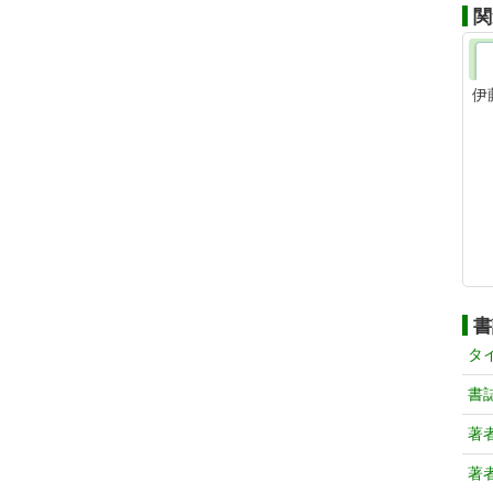
関
伊
書
タ
書
著
著