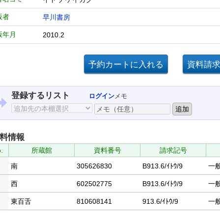
版者
早川書房
版年月
2010.2
登録するリスト
ログイン
メモ
料情報
.
所蔵館
資料番号
請求記号
南
305626830
B913.6/ｲﾄｳ/9
一
西
602502775
B913.6/ｲﾄｳ/9
一
東百舌
810608141
913.6/ｲﾄｳ/9
一