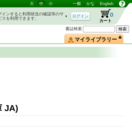
大
中
小
一般
かな
English
0
グインすると利用状況の確認等のサ
ビスを利用できます。
カート
書誌検索
マイライブラリー
文庫 JA)