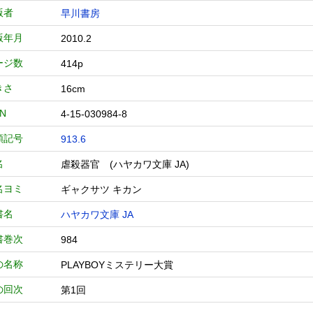
版者
早川書房
版年月
2010.2
ージ数
414p
きさ
16cm
BN
4-15-030984-8
類記号
913.6
名
虐殺器官 (ハヤカワ文庫 JA)
名ヨミ
ギャクサツ キカン
書名
ハヤカワ文庫 JA
書巻次
984
の名称
PLAYBOYミステリー大賞
の回次
第1回