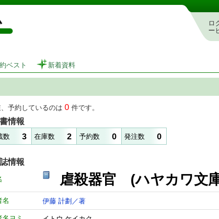
図書館 蔵書検索・予約システム
ロ
ー
約ベスト
新着資料
0
在、予約しているのは
件です。
書情報
3
2
0
0
蔵数
在庫数
予約数
発注数
誌情報
虐殺器官 (ハヤカワ
名
者名
伊藤 計劃／著
者名ヨミ
イトウ ケイカク