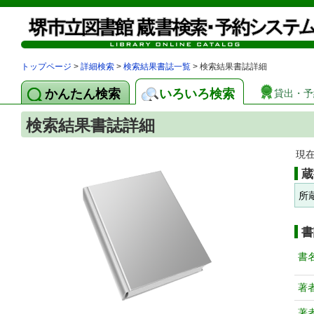
トップページ
>
詳細検索
>
検索結果書誌一覧
> 検索結果書誌詳細
かんたん検索
いろいろ検索
貸出・予
検索結果書誌詳細
現
蔵
所
書
書
著
著