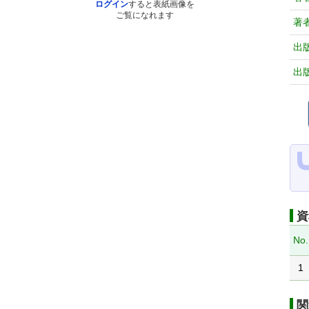
ログイン
すると表紙画像を
ご覧になれます
著
出
出
資
No.
1
関