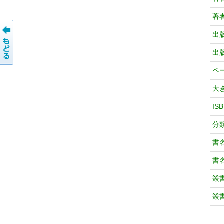
著
出
出
ペ
大
IS
分
書
書
叢
叢