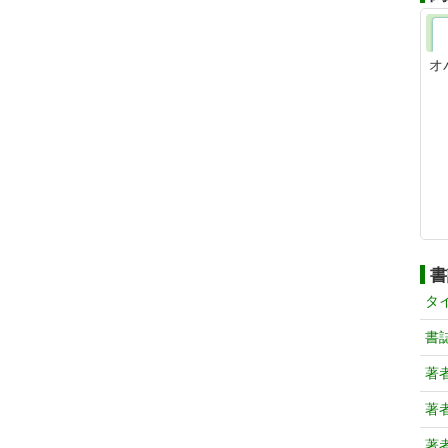
オ
書
タ
書
著
著
著