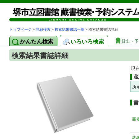
トップページ
>
詳細検索
>
検索結果書誌一覧
> 検索結果書誌詳細
かんたん検索
いろいろ検索
貸出・予
検索結果書誌詳細
現
蔵
所
書
書
著