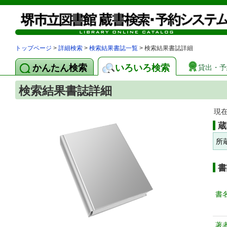
トップページ
>
詳細検索
>
検索結果書誌一覧
> 検索結果書誌詳細
かんたん検索
いろいろ検索
貸出・予
検索結果書誌詳細
現
蔵
所
書
書
著