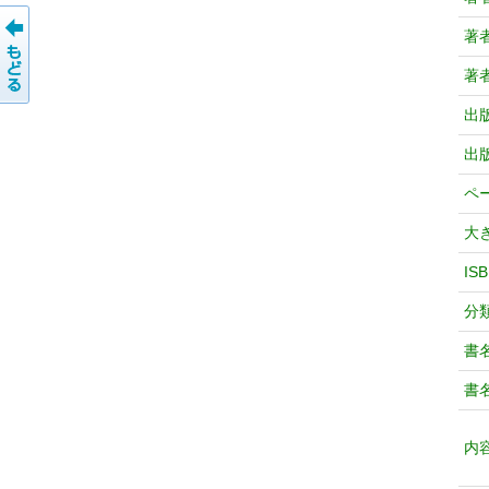
著
著
出
出
ペ
大
IS
分
書
書
内