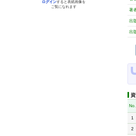
ログイン
すると表紙画像を
ご覧になれます
著
出
出
資
No.
1
2