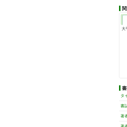
関
大
書
タ
書
著
著