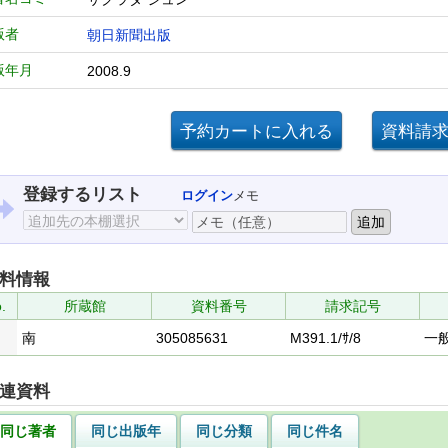
版者
朝日新聞出版
版年月
2008.9
登録するリスト
ログイン
メモ
料情報
.
所蔵館
資料番号
請求記号
南
305085631
M391.1/ｻ/8
一
連資料
同じ著者
同じ出版年
同じ分類
同じ件名