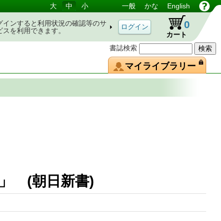
大
中
小
一般
かな
English
0
グインすると利用状況の確認等のサ
ビスを利用できます。
カート
書誌検索
マイライブラリー
争」 (朝日新書)