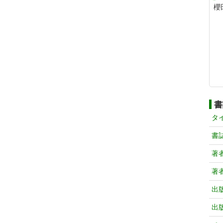
櫻
書
タ
書
著
著
出
出