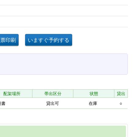
配架場所
帯出区分
状態
貸出
般書
貸出可
在庫
○