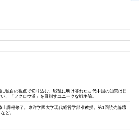
議に独自の視点で切り込む。戦乱に明け暮れた古代中国の知恵は日
ない、「フクロウ派」を目指すユニークな戦争論。
科修士課程修了。東洋学園大学現代経営学部准教授。第1回読売論壇
」など。