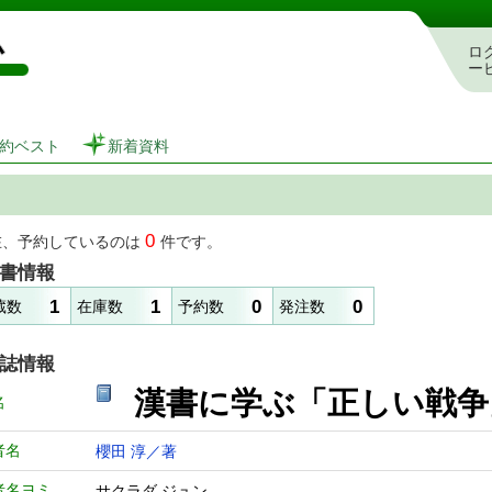
図書館 蔵書検索・予約システム
ロ
ー
約ベスト
新着資料
0
在、予約しているのは
件です。
書情報
1
1
0
0
蔵数
在庫数
予約数
発注数
誌情報
漢書に学ぶ「正しい戦
名
者名
櫻田 淳／著
者名ヨミ
サクラダ ジュン