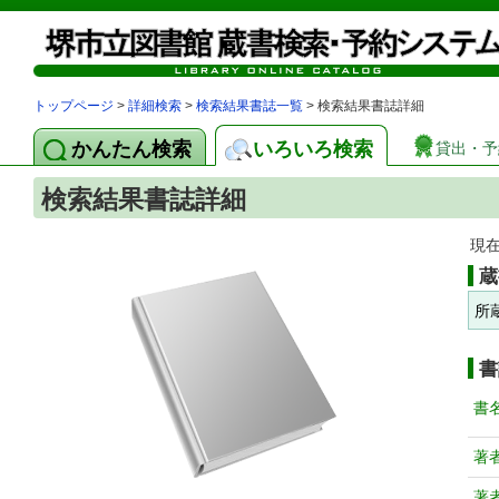
トップページ
>
詳細検索
>
検索結果書誌一覧
> 検索結果書誌詳細
かんたん検索
いろいろ検索
貸出・予
検索結果書誌詳細
現
蔵
所
書
書
著
著