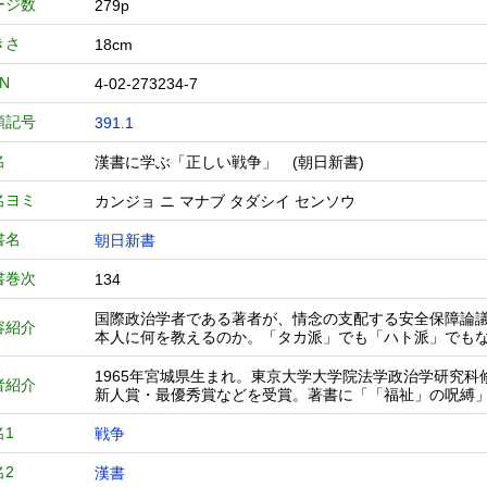
ージ数
279p
きさ
18cm
BN
4-02-273234-7
類記号
391.1
名
漢書に学ぶ「正しい戦争」 (朝日新書)
名ヨミ
カンジョ ニ マナブ タダシイ センソウ
書名
朝日新書
書巻次
134
国際政治学者である著者が、情念の支配する安全保障論
容紹介
本人に何を教えるのか。「タカ派」でも「ハト派」でも
1965年宮城県生まれ。東京大学大学院法学政治学研究
者紹介
新人賞・最優秀賞などを受賞。著書に「「福祉」の呪縛
名1
戦争
名2
漢書