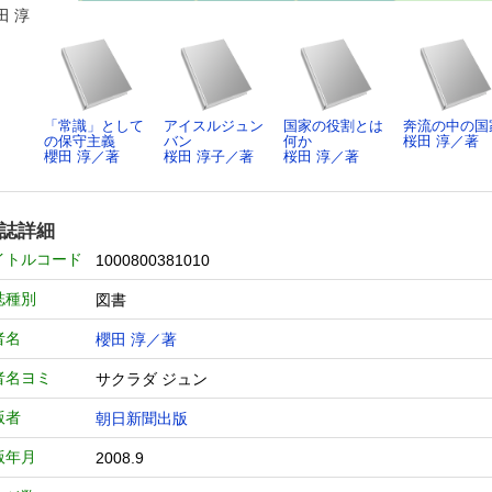
田 淳
「常識」として
アイスルジュン
国家の役割とは
奔流の中の国
の保守主義
バン
何か
桜田 淳／著
櫻田 淳／著
桜田 淳子／著
桜田 淳／著
誌詳細
イトルコード
1000800381010
誌種別
図書
者名
櫻田 淳／著
者名ヨミ
サクラダ ジュン
版者
朝日新聞出版
版年月
2008.9