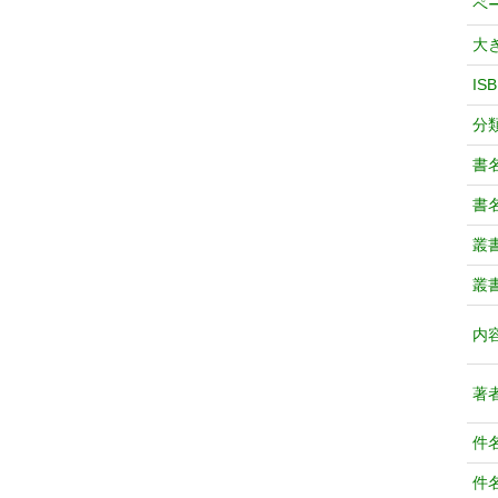
ペ
大
IS
分
書
書
叢
叢
内
著
件
件