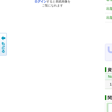
ログイン
すると表紙画像を
ご覧になれます
出
出
資
No
1
関