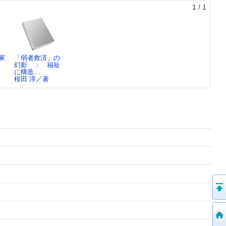
1
/
1
家
「弱者救済」の
幻影 ： 福祉
に構造…
桜田 淳／著