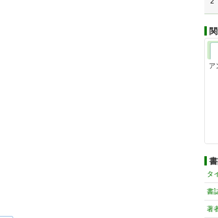
2
関
ア
書
タ
書
著