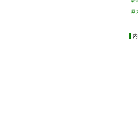
叢
原
内