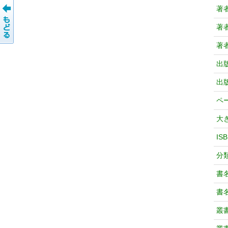
著
著
著
出
出
ペ
大
IS
分
書
書
叢