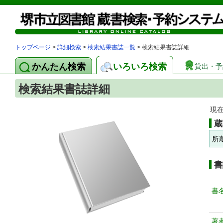
トップページ
>
詳細検索
>
検索結果書誌一覧
> 検索結果書誌詳細
かんたん検索
いろいろ検索
貸出・予
検索結果書誌詳細
現
蔵
所
書
書
著