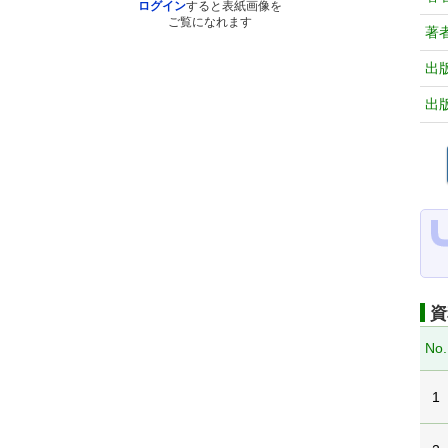
ログイン
すると表紙画像を
ご覧になれます
著
出
出
資
No.
1