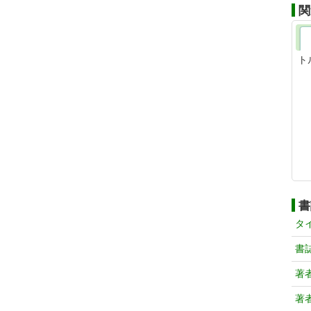
関
ト
書
タ
書
著
著