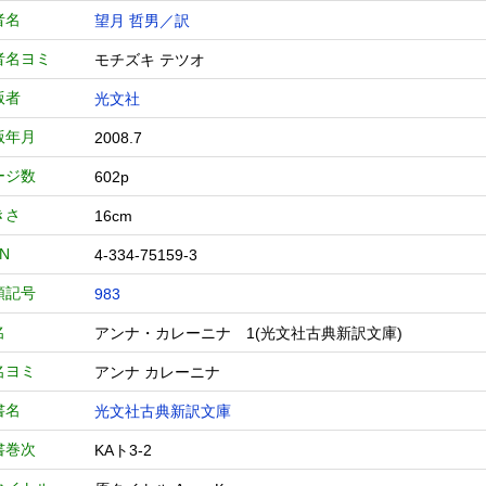
者名
望月 哲男／訳
者名ヨミ
モチズキ テツオ
版者
光文社
版年月
2008.7
ージ数
602p
きさ
16cm
BN
4-334-75159-3
類記号
983
名
アンナ・カレーニナ 1(光文社古典新訳文庫)
名ヨミ
アンナ カレーニナ
書名
光文社古典新訳文庫
書巻次
KAト3-2