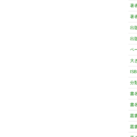
著
著
出
出
ペ
大
IS
分
書
書
叢
叢