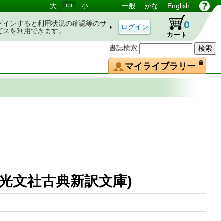
大
中
小
一般
かな
English
0
グインすると利用状況の確認等のサ
ビスを利用できます。
カート
書誌検索
マイライブラリー
1(光文社古典新訳文庫)