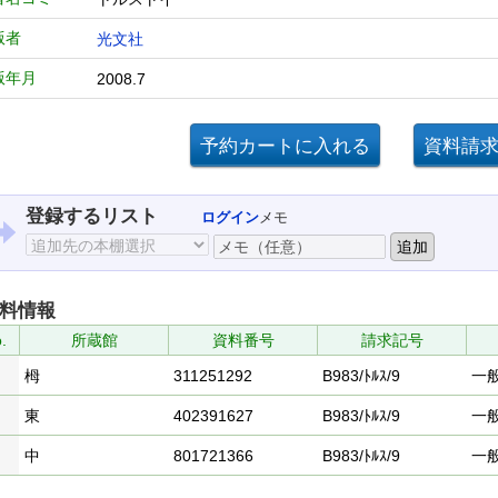
版者
光文社
版年月
2008.7
登録するリスト
ログイン
メモ
料情報
.
所蔵館
資料番号
請求記号
栂
311251292
B983/ﾄﾙｽ/9
一
東
402391627
B983/ﾄﾙｽ/9
一
中
801721366
B983/ﾄﾙｽ/9
一