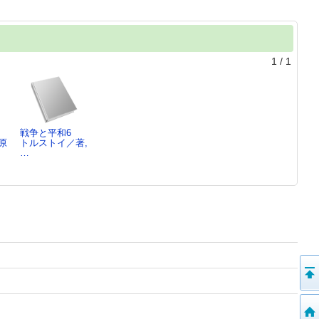
1
/
1
戦争と平和6
原
トルストイ／著,
…