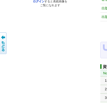
ログイン
すると表紙画像を
ご覧になれます
出
出
資
No
1
2
3