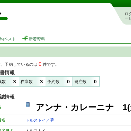
図書館 蔵書検索・予約システム
ロ
ー
約ベスト
新着資料
0
在、予約しているのは
件です。
書情報
3
3
0
0
蔵数
在庫数
予約数
発注数
誌情報
アンナ・カレーニナ 
名
者名
トルストイ／著
者名ヨミ
トルストイ