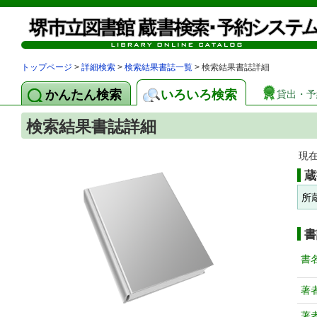
トップページ
>
詳細検索
>
検索結果書誌一覧
> 検索結果書誌詳細
かんたん検索
いろいろ検索
貸出・予
検索結果書誌詳細
現
蔵
所
書
書
著
著