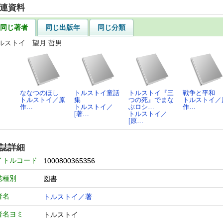
連資料
同じ著者
同じ出版年
同じ分類
ルストイ 望月 哲男
ななつのほし
トルストイ童話
トルストイ『三
戦争と平和
トルストイ／原
集
つの死』でまな
トルストイ／
作…
トルストイ／
ぶロシ…
作…
[著…
トルストイ／
[原…
誌詳細
イトルコード
1000800365356
誌種別
図書
者名
トルストイ／著
者名ヨミ
トルストイ