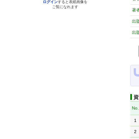
ログイン
すると表紙画像を
ご覧になれます
著
出
出
資
No.
1
2