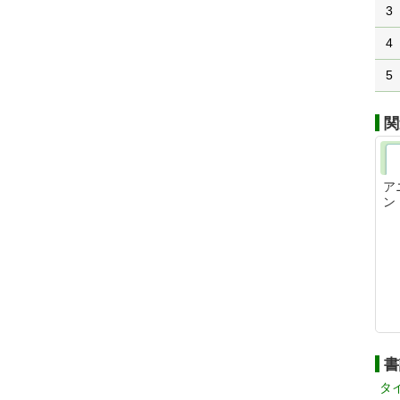
3
4
5
関
ア
ン
書
タ