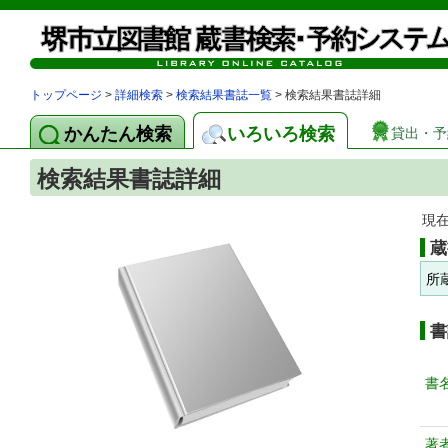
トップページ
>
詳細検索
>
検索結果書誌一覧
> 検索結果書誌詳細
かんたん検索
いろいろ検索
貸出・予
検索結果書誌詳細
現
蔵
所
書
書
著