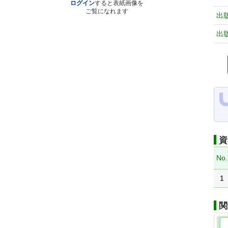
ログイン
すると表紙画像を
ご覧になれます
出
出
資
No.
1
関