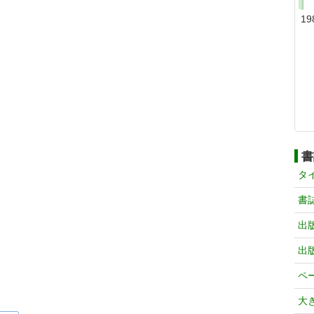
19
書
タ
書
出
出
ペ
大