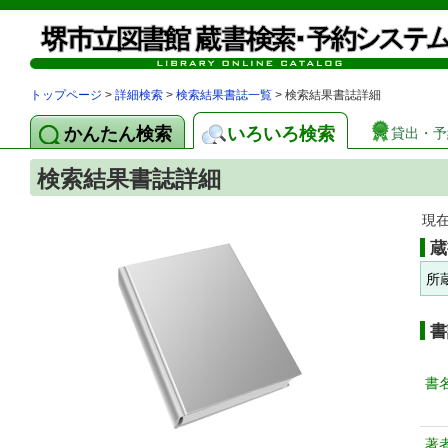
トップページ
>
詳細検索
>
検索結果書誌一覧
> 検索結果書誌詳細
かんたん検索
いろいろ検索
貸出・予
検索結果書誌詳細
現
蔵
所
書
書
著