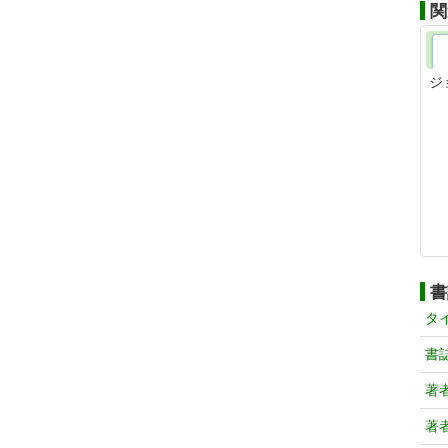
関
ジ
書
タ
書
著
著