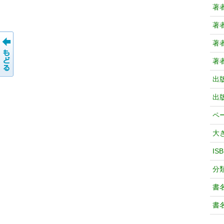
著
著
著
著
出
出
ペ
大
IS
分
書
書