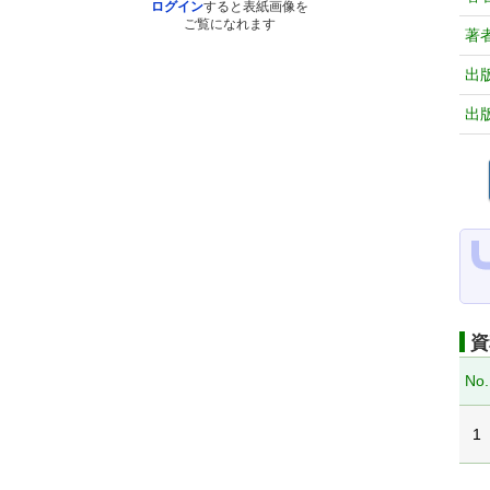
ログイン
すると表紙画像を
ご覧になれます
著
出
出
資
No.
1