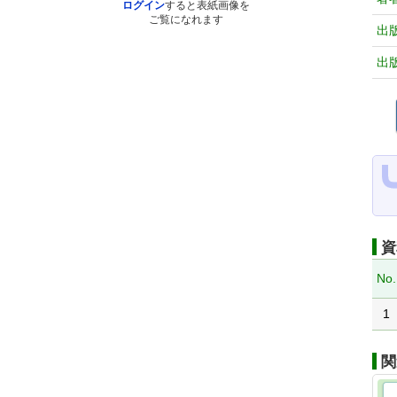
ログイン
すると表紙画像を
ご覧になれます
出
出
資
No.
1
関