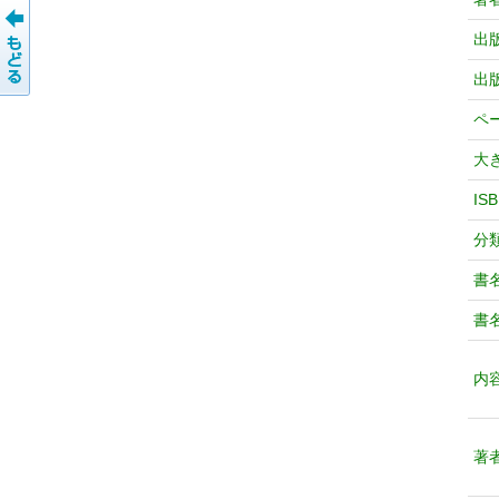
出
出
ペ
大
IS
分
書
書
内
著