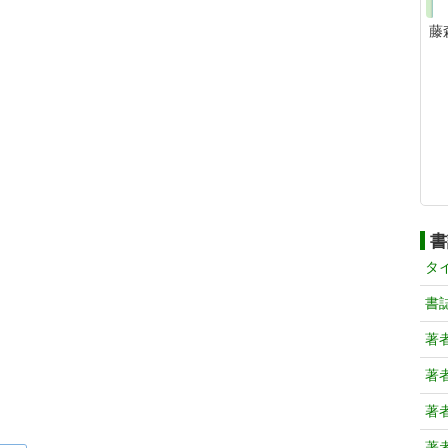
藤
書
タ
書
著
著
著
著