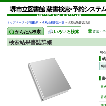
トップページ
>
詳細検索
>
検索結果書誌一覧
> 検索結果書誌詳細
かんたん検索
いろいろ検索
貸出・予
検索結果書誌詳細
現
蔵
所
書
書
著
著