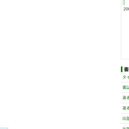
20
書
タ
書
著
著
出
出