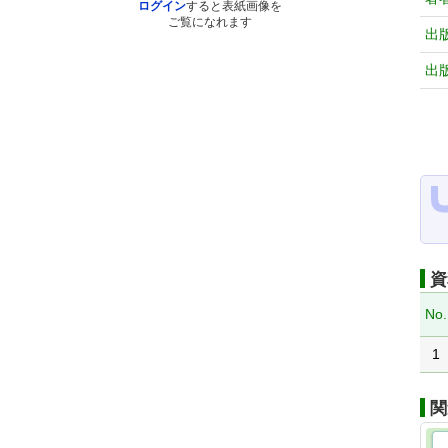
ログイン
すると表紙画像を
ご覧になれます
出
出
資
No.
1
関