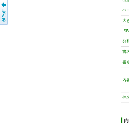
ペ
大
IS
分
書
書
内
件
内