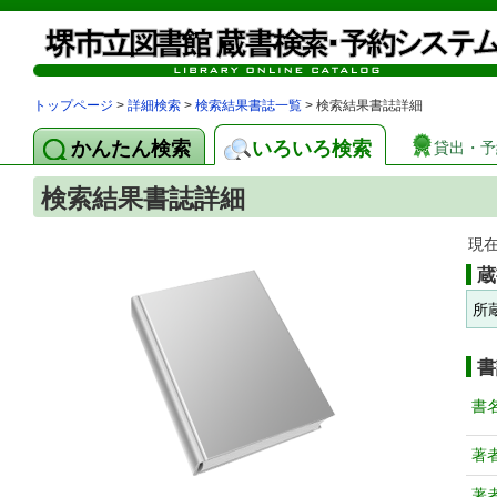
トップページ
>
詳細検索
>
検索結果書誌一覧
> 検索結果書誌詳細
かんたん検索
いろいろ検索
貸出・予
検索結果書誌詳細
現
蔵
所
書
書
著
著