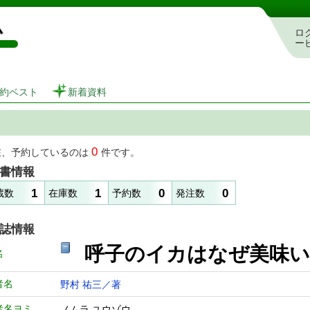
図書館 蔵書検索・予約システム
ロ
ー
約ベスト
新着資料
0
在、予約しているのは
件です。
書情報
1
1
0
0
蔵数
在庫数
予約数
発注数
誌情報
呼子のイカはなぜ
名
者名
野村 祐三／著
者名ヨミ
ノムラ ユウゾウ