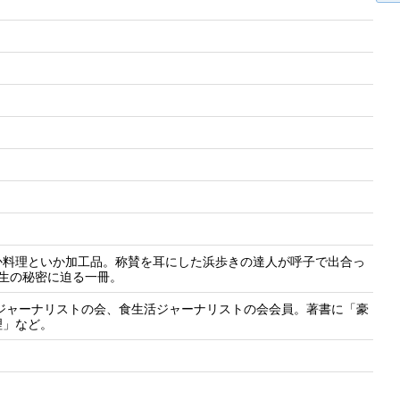
か料理といか加工品。称賛を耳にした浜歩きの達人が呼子で出合っ
誕生の秘密に迫る一冊。
産ジャーナリストの会、食生活ジャーナリストの会会員。著書に「豪
理」など。