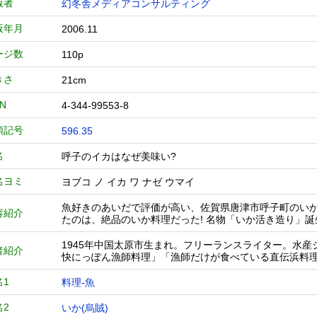
版者
幻冬舎メディアコンサルティング
版年月
2006.11
ージ数
110p
きさ
21cm
BN
4-344-99553-8
類記号
596.35
名
呼子のイカはなぜ美味い?
名ヨミ
ヨブコ ノ イカ ワ ナゼ ウマイ
魚好きのあいだで評価が高い、佐賀県唐津市呼子町のい
容紹介
たのは、絶品のいか料理だった! 名物「いか活き造り」
1945年中国太原市生まれ。フリーランスライター。水
者紹介
快にっぽん漁師料理」「漁師だけが食べている直伝浜料
名1
料理-魚
名2
いか(烏賊)