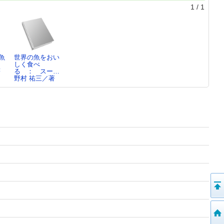
1
/
1
魚
世界の魚をおい
しく食べ
著
る ： スー…
野村 祐三／著