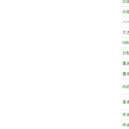
出
出
ペ
大
IS
分
書
書
内
著
件
件