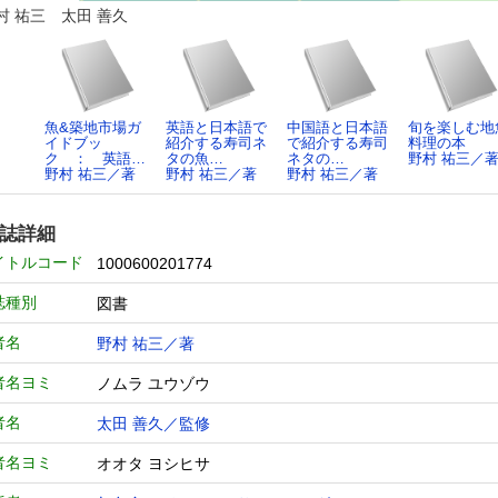
村 祐三 太田 善久
魚&築地市場ガ
英語と日本語で
中国語と日本語
旬を楽しむ地
イドブッ
紹介する寿司ネ
で紹介する寿司
料理の本
ク ： 英語…
タの魚…
ネタの…
野村 祐三／
野村 祐三／著
野村 祐三／著
野村 祐三／著
誌詳細
イトルコード
1000600201774
誌種別
図書
者名
野村 祐三／著
者名ヨミ
ノムラ ユウゾウ
者名
太田 善久／監修
者名ヨミ
オオタ ヨシヒサ