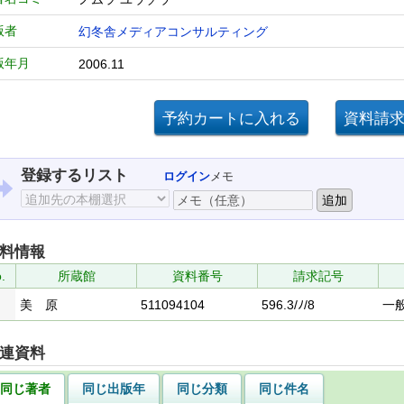
版者
幻冬舎メディアコンサルティング
版年月
2006.11
登録するリスト
ログイン
メモ
料情報
.
所蔵館
資料番号
請求記号
美 原
511094104
596.3/ﾉ/8
一
連資料
同じ著者
同じ出版年
同じ分類
同じ件名