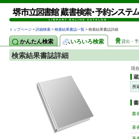
トップページ
>
詳細検索
>
検索結果書誌一覧
> 検索結果書誌詳細
かんたん検索
いろいろ検索
貸出・予
検索結果書誌詳細
現
蔵
所
書
書
著
著