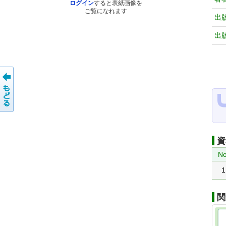
ログイン
すると表紙画像を
ご覧になれます
出
出
資
No
1
関