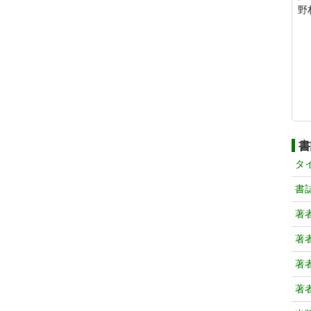
野
書
タ
書
著
著
著
著