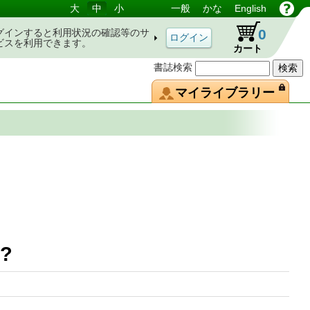
大
中
小
一般
かな
English
0
グインすると利用状況の確認等のサ
ビスを利用できます。
カート
書誌検索
マイライブラリー
美味い?