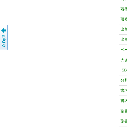
著
著
出
出
ペ
大
IS
分
書
書
副
副