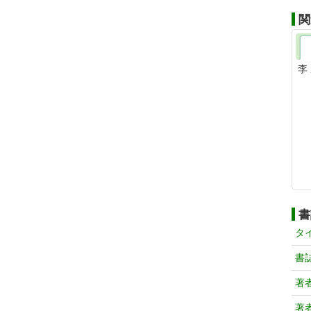
関
李
書
タ
書
著
著