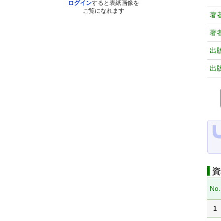
ログイン
すると表紙画像を
ご覧になれます
著
著
出
出
資
No.
1