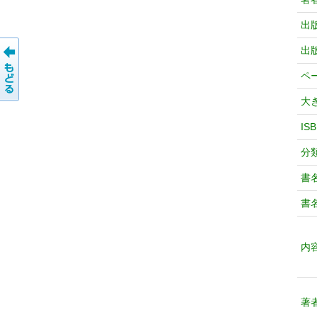
出
出
ペ
大
IS
分
書
書
内
著