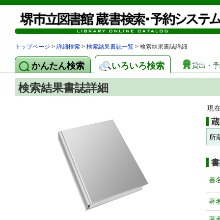
トップページ
>
詳細検索
>
検索結果書誌一覧
> 検索結果書誌詳細
かんたん検索
いろいろ検索
貸出・予
検索結果書誌詳細
現
蔵
所
書
書
著
著