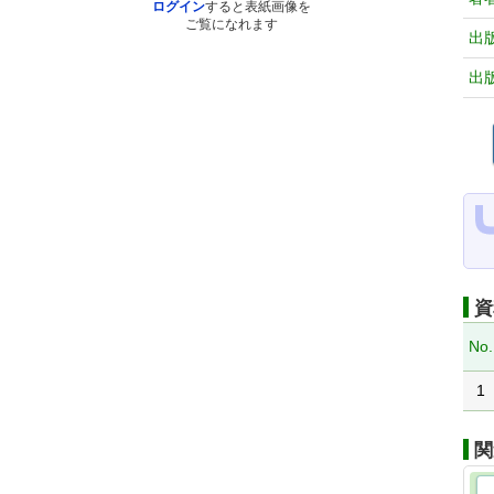
ログイン
すると表紙画像を
ご覧になれます
出
出
資
No.
1
関