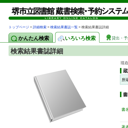
トップページ
>
詳細検索
>
検索結果書誌一覧
> 検索結果書誌詳細
かんたん検索
いろいろ検索
貸出・予
検索結果書誌詳細
現
蔵
所
書
書
著