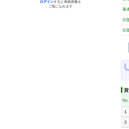
ログイン
すると表紙画像を
ご覧になれます
著
出
出
資
No.
1
2