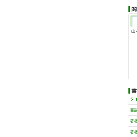
関
山
書
タ
書
著
著