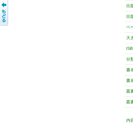
出
出
ペ
大
IS
分
書
書
叢
叢
内