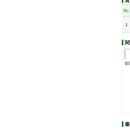
資
No.
1
関
柴
書