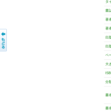
タ
書
著
著
出
出
ペ
大
IS
分
書
書