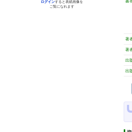
書
ログイン
すると表紙画像を
ご覧になれます
著
著
出
出