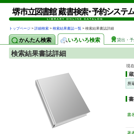
トップページ
>
詳細検索
>
検索結果書誌一覧
> 検索結果書誌詳細
かんたん検索
いろいろ検索
貸出・予
検索結果書誌詳細
現
蔵
所
書
書
著