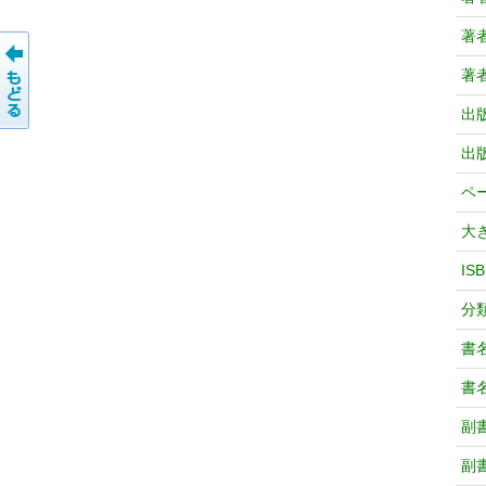
著
著
出
出
ペ
大
IS
分
書
書
副
副