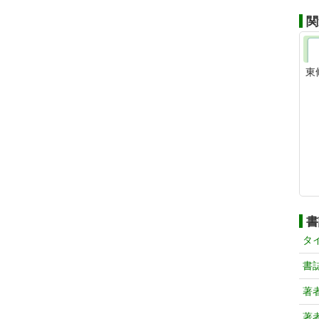
関
東
書
タ
書
著
著