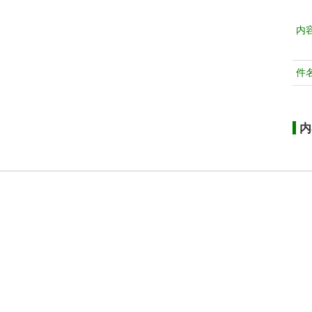
内
件
内