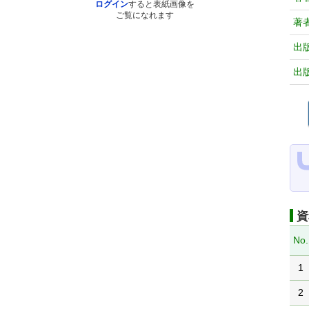
ログイン
すると表紙画像を
ご覧になれます
著
出
出
資
No.
1
2