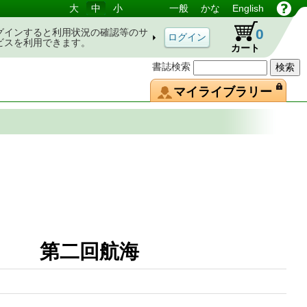
大
中
小
一般
かな
English
0
グインすると利用状況の確認等のサ
ビスを利用できます。
カート
書誌検索
マイライブラリー
庫) 第二回航海