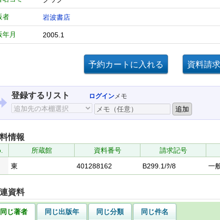
版者
岩波書店
版年月
2005.1
登録するリスト
ログイン
メモ
料情報
.
所蔵館
資料番号
請求記号
東
401288162
B299.1/ｸ/8
一
連資料
同じ著者
同じ出版年
同じ分類
同じ件名