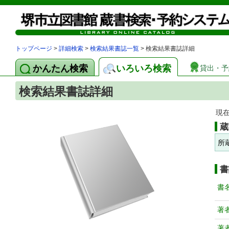
トップページ
>
詳細検索
>
検索結果書誌一覧
> 検索結果書誌詳細
かんたん検索
いろいろ検索
貸出・予
検索結果書誌詳細
現
蔵
所
書
書
著
著