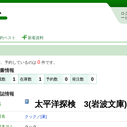
図書館 蔵書検索・予約システム
ロ
ー
約ベスト
新着資料
0
在、予約しているのは
件です。
書情報
1
1
0
0
蔵数
在庫数
予約数
発注数
誌情報
太平洋探検 3(岩波文
名
者名
クック／[著]
者名ヨミ
クック