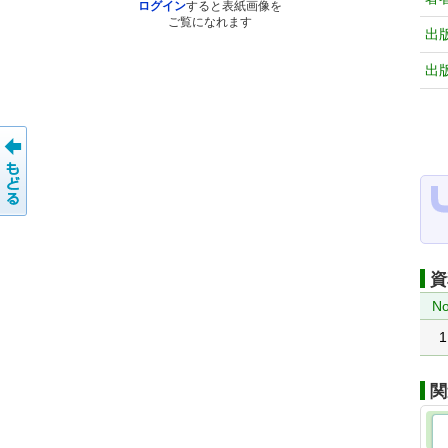
ログイン
すると表紙画像を
ご覧になれます
出
出
資
No
1
関