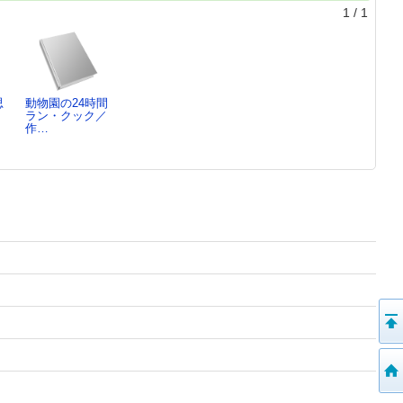
1
/
1
思
動物園の24時間
ラン・クック／
／
作…