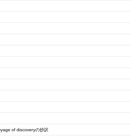
voyage of discoveryの抄訳