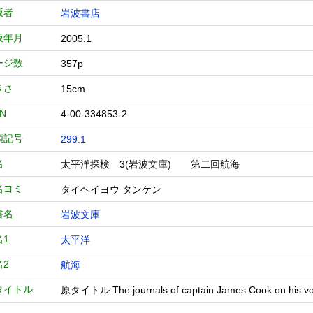
版者
岩波書店
版年月
2005.1
ージ数
357p
きさ
15cm
BN
4-00-334853-2
類記号
299.1
名
太平洋探検 3(岩波文庫) 第二回航海
名ヨミ
タイヘイヨウ タンケン
書名
岩波文庫
名1
太平洋
名2
航海
タイトル
原タイトル:The journals of captain James Cook on his 