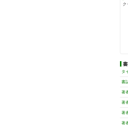
ク
書
タ
書
著
著
著
著