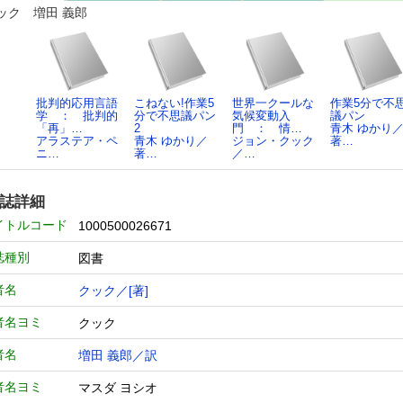
ック 増田 義郎
批判的応用言語
こねない!作業5
世界一クールな
作業5分で不
学 ： 批判的
分で不思議パン
気候変動入
議パン
「再」…
2
門 ： 情…
青木 ゆかり
アラステア・ペ
青木 ゆかり／
ジョン・クック
著…
ニ…
著…
／…
誌詳細
イトルコード
1000500026671
誌種別
図書
者名
クック／[著]
者名ヨミ
クック
者名
増田 義郎／訳
者名ヨミ
マスダ ヨシオ