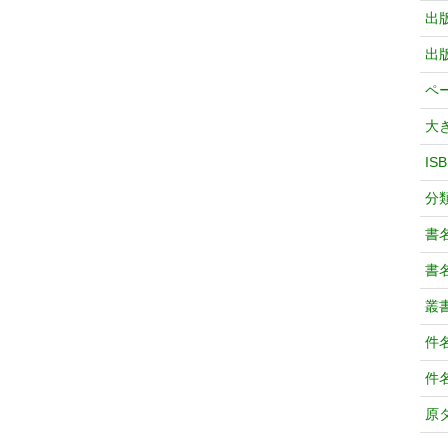
出
出
ペ
大
IS
分
書
書
叢
件
件
原