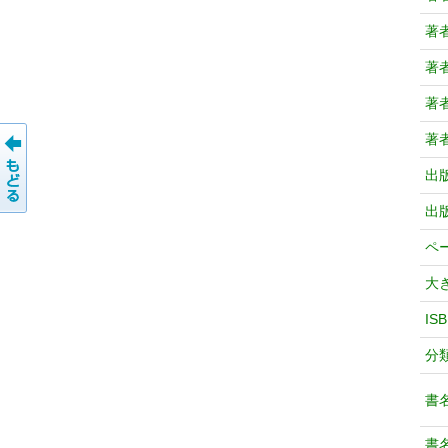
著
著
著
著
出
出
ペ
大
IS
分
書
書