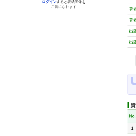
ログイン
すると表紙画像を
ご覧になれます
著
著
出
出
資
No.
1