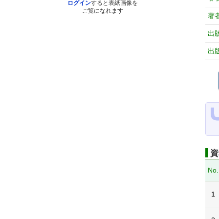
ログイン
すると表紙画像を
ご覧になれます
著
出
出
資
No.
1