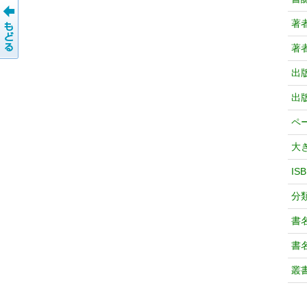
著
著
出
出
ペ
大
IS
分
書
書
叢