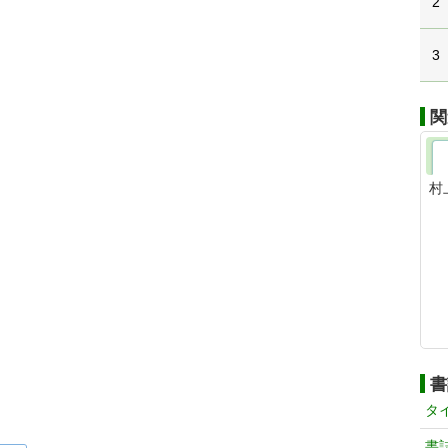
2
3
関
村
書
タ
書