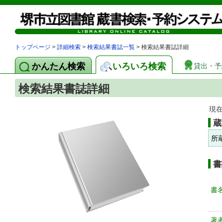
トップページ
>
詳細検索
>
検索結果書誌一覧
> 検索結果書誌詳細
かんたん検索
いろいろ検索
貸出・予
検索結果書誌詳細
現
蔵
所
書
書
著