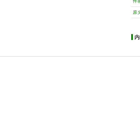
件
原
内