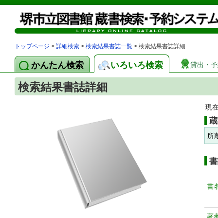
トップページ
>
詳細検索
>
検索結果書誌一覧
> 検索結果書誌詳細
かんたん検索
いろいろ検索
貸出・予
検索結果書誌詳細
現
蔵
所
書
書
著