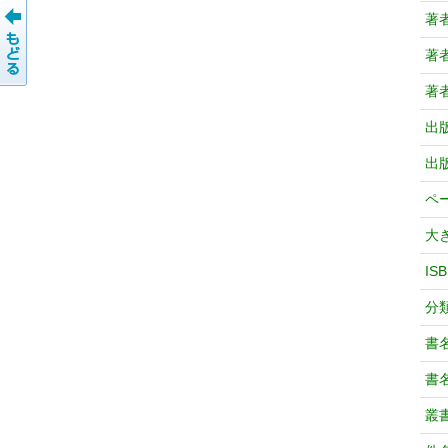
著
著
著
出
出
ペ
大
IS
分
書
書
叢