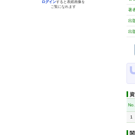
ログイン
すると表紙画像を
ご覧になれます
著
出
出
資
No.
1
関