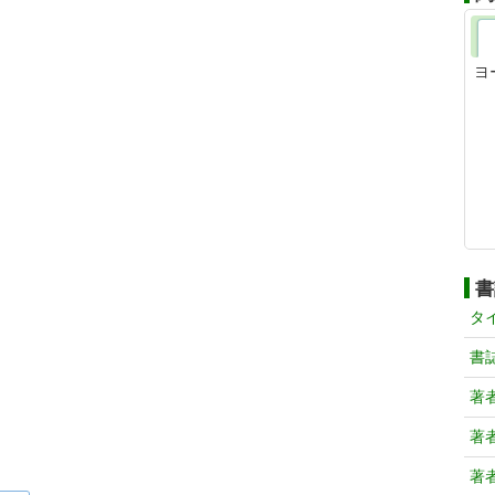
ヨ
書
タ
書
著
著
著