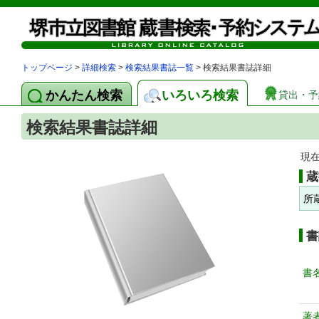
トップページ
>
詳細検索
>
検索結果書誌一覧
> 検索結果書誌詳細
かんたん検索
いろいろ検索
貸出・予
検索結果書誌詳細
現
蔵
所
書
書
著