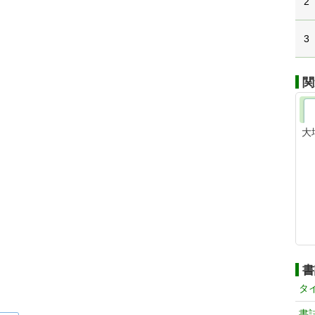
2
3
関
大
書
タ
書