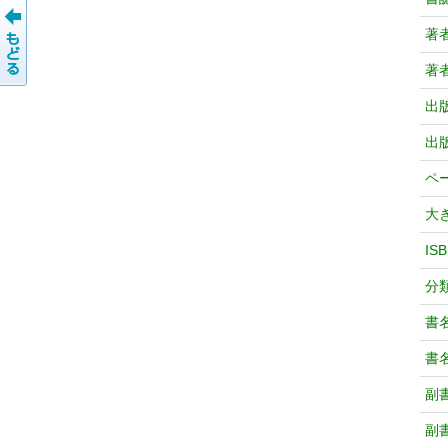
著
著
出
出
ペ
大
IS
分
書
書
副
副