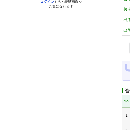
ログイン
すると表紙画像を
ご覧になれます
著
出
出
資
No.
1