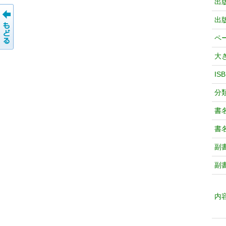
出
出
ペ
大
IS
分
書
書
副
副
内