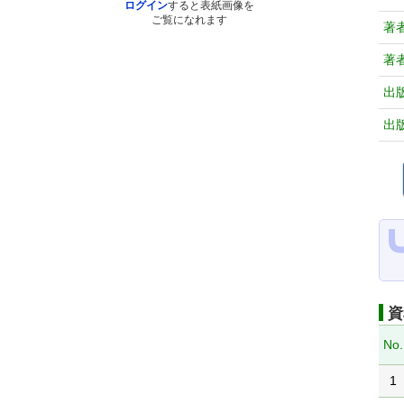
ログイン
すると表紙画像を
ご覧になれます
著
著
出
出
資
No.
1