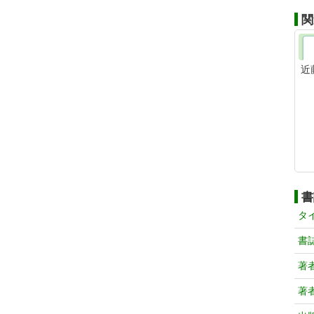
関
近
書
タ
書
著
著