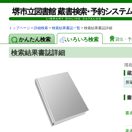
トップページ
>
詳細検索
>
検索結果書誌一覧
> 検索結果書誌詳細
かんたん検索
いろいろ検索
貸出・予
検索結果書誌詳細
現
蔵
所
書
書
著