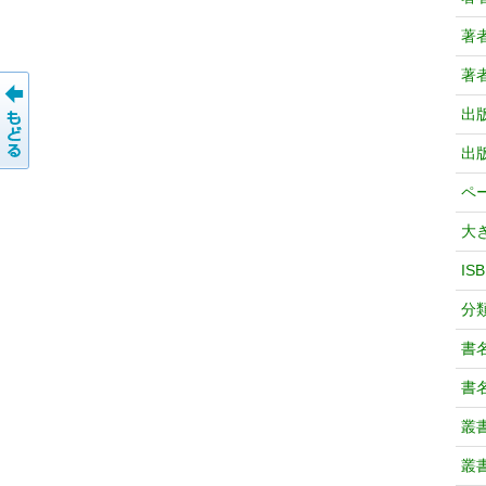
著
著
出
出
ペ
大
IS
分
書
書
叢
叢