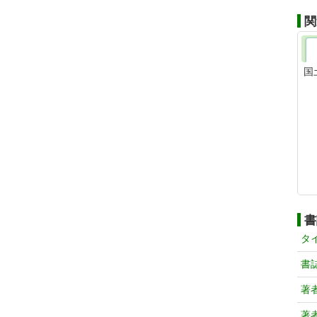
関
国
書
タ
書
著
著