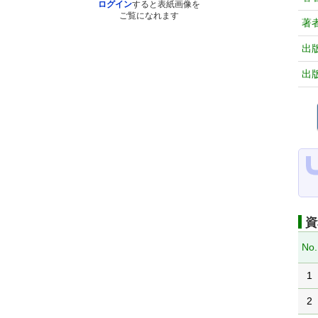
ログイン
すると表紙画像を
ご覧になれます
著
出
出
資
No.
1
2