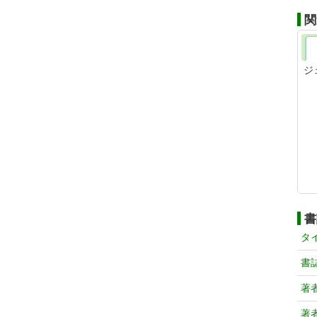
関
ジ
書
タ
書
著
著