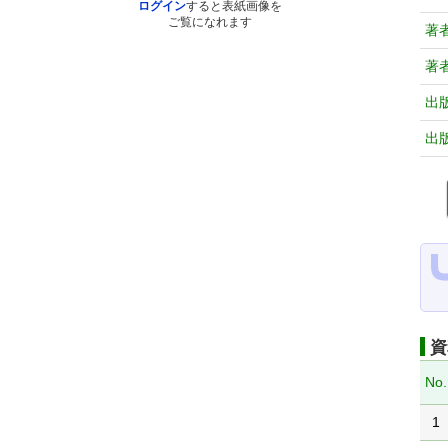
ログイン
すると表紙画像を
ご覧になれます
著
著
出
出
資
No.
1