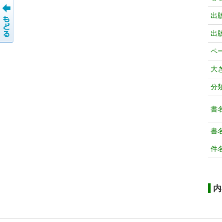
出
出
ペ
大
分
書
書
件
内