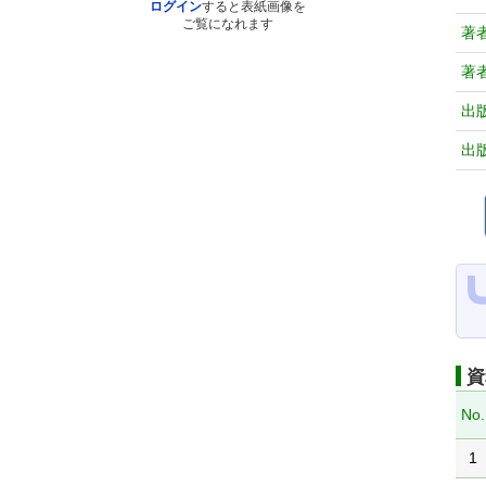
ログイン
すると表紙画像を
ご覧になれます
著
著
出
出
資
No.
1