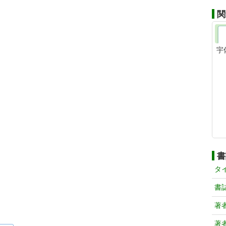
関
宇
書
タ
書
著
著