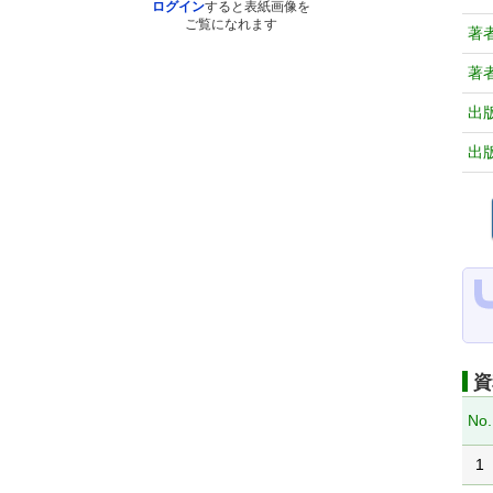
ログイン
すると表紙画像を
ご覧になれます
著
著
出
出
資
No.
1