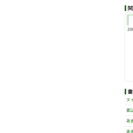
関
20
書
タ
書
著
著