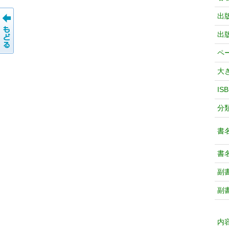
出
出
ペ
大
IS
分
書
書
副
副
内