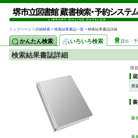
トップページ
>
詳細検索
>
検索結果書誌一覧
> 検索結果書誌詳細
かんたん検索
いろいろ検索
貸出・予
検索結果書誌詳細
現
蔵
所
書
書
著