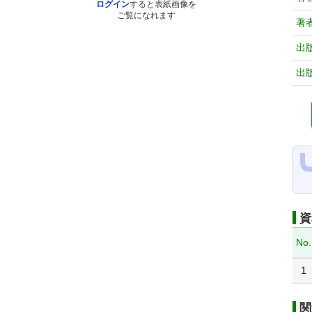
ログイン
すると表紙画像を
ご覧になれます
著
出
出
資
No.
1
関