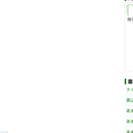
柳
書
タ
書
著
著
著