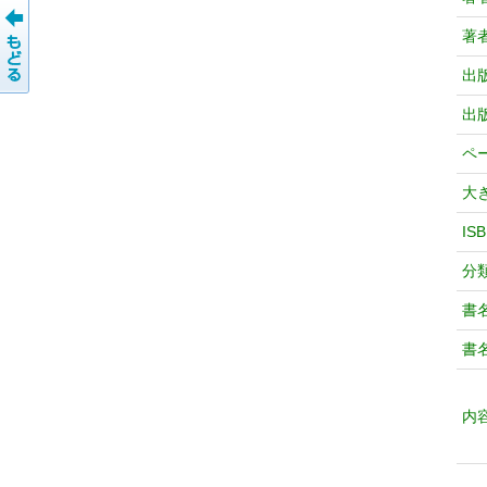
著
出
出
ペ
大
IS
分
書
書
内