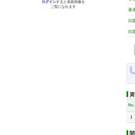
ログイン
すると表紙画像を
ご覧になれます
著
出
出
資
No.
1
関