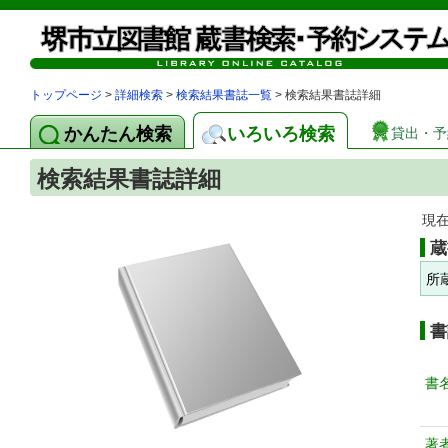
トップページ
>
詳細検索
>
検索結果書誌一覧
> 検索結果書誌詳細
かんたん検索
いろいろ検索
貸出・予
検索結果書誌詳細
現
蔵
所
書
書
著