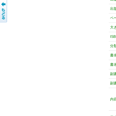
出
ペ
大
IS
分
書
書
副
副
内