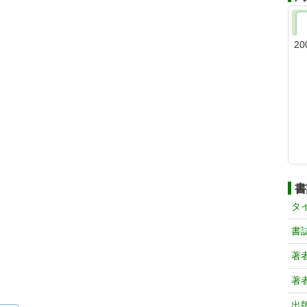
20
書
タ
書
著
著
出