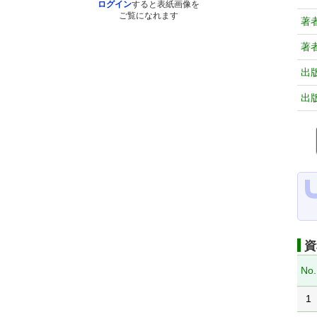
ログイン
すると表紙画像を
ご覧になれます
著
著
出
出
資
No.
1