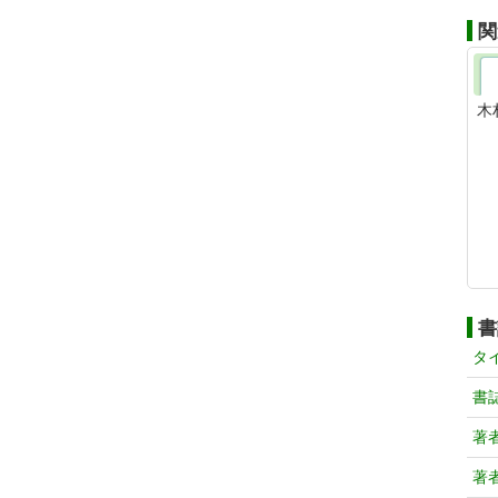
関
木
書
タ
書
著
著