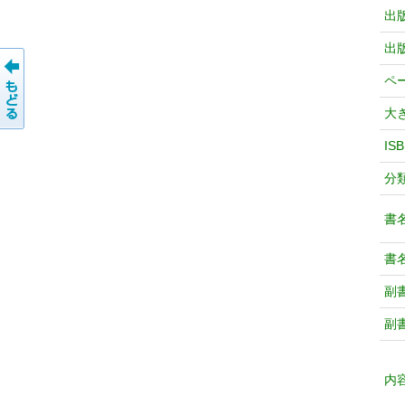
出
出
ペ
大
IS
分
書
書
副
副
内