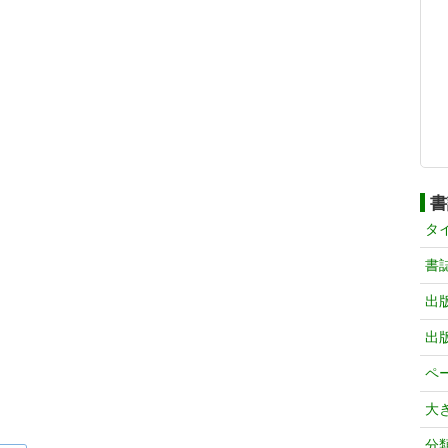
書
タ
書
出
出
ペ
大
分