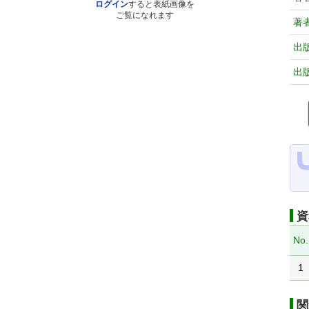
ログイン
すると表紙画像を
ご覧になれます
著
出
出
資
No.
1
関