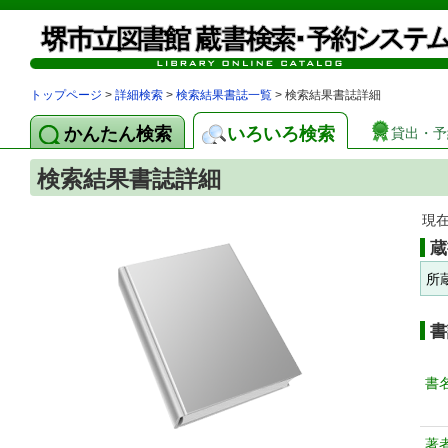
トップページ
>
詳細検索
>
検索結果書誌一覧
> 検索結果書誌詳細
かんたん検索
いろいろ検索
貸出・予
検索結果書誌詳細
現
蔵
所
書
書
著