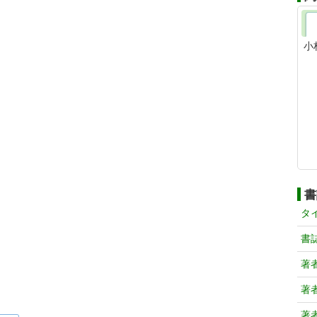
小
書
タ
書
著
著
著