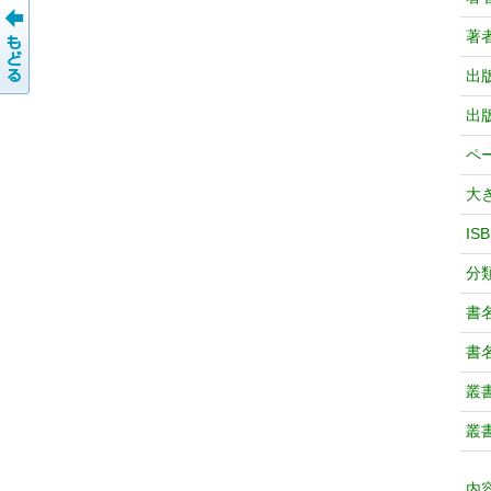
著
出
出
ペ
大
IS
分
書
書
叢
叢
内