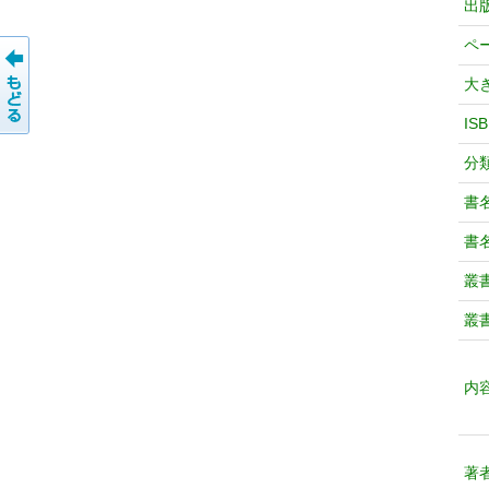
出
ペ
大
IS
分
書
書
叢
叢
内
著