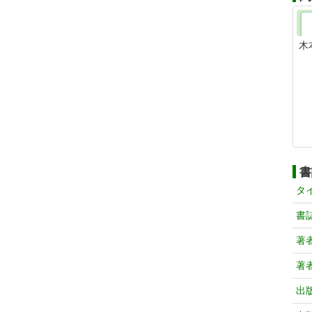
木
書
タ
書
著
著
出