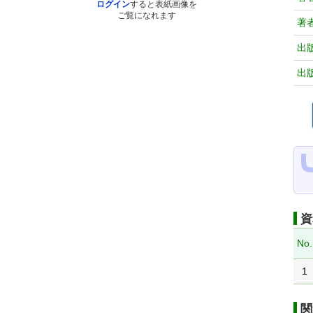
ログイン
すると表紙画像を
ご覧になれます
著
出
出
資
No.
1
関