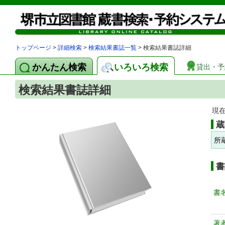
トップページ
>
詳細検索
>
検索結果書誌一覧
> 検索結果書誌詳細
かんたん検索
いろいろ検索
貸出・予
検索結果書誌詳細
現
蔵
所
書
書
著