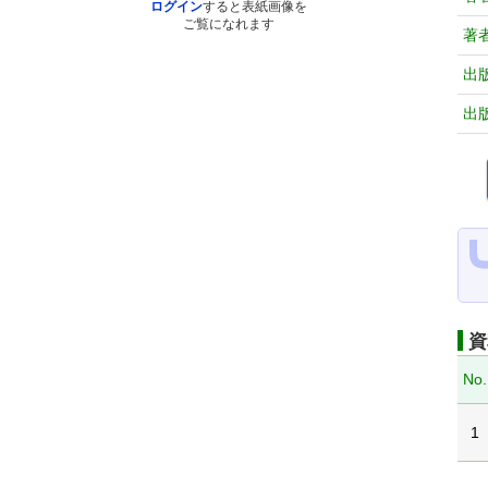
ログイン
すると表紙画像を
ご覧になれます
著
出
出
資
No.
1