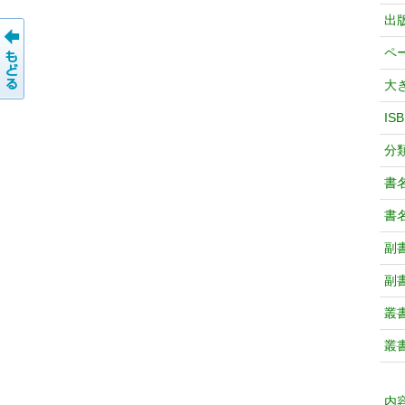
出
ペ
大
IS
分
書
書
副
副
叢
叢
内