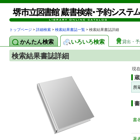
トップページ
>
詳細検索
>
検索結果書誌一覧
> 検索結果書誌詳細
かんたん検索
いろいろ検索
貸出・予
検索結果書誌詳細
現
蔵
所
書
書
著