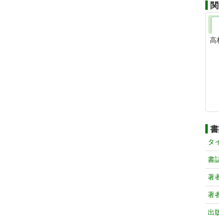
関
高
書
タ
書
著
著
出